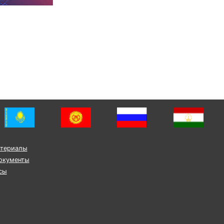
атериалы
окументы
сы