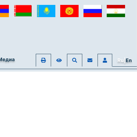
Медиа
Ru|
En