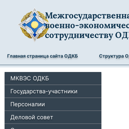
Межгосударственна
военно-экономиче
сотрудничеству О
Главная страница сайта ОДКБ
Структура 
МКВЭС ОДКБ
Государства-участники
Персоналии
Деловой совет