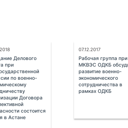
.2018
07.12.2017
ание Делового
Рабочая группа при
а при
МКВЭС ОДКБ обсуд
осударственной
развитие военно-
сии по военно-
экономического
омическому
сотрудничества в
дничеству
рамках ОДКБ
изации Договора
лективной
асности состоится
я в Астане