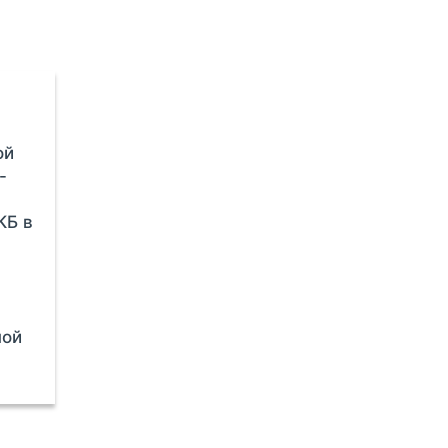
ой
-
КБ в
ной