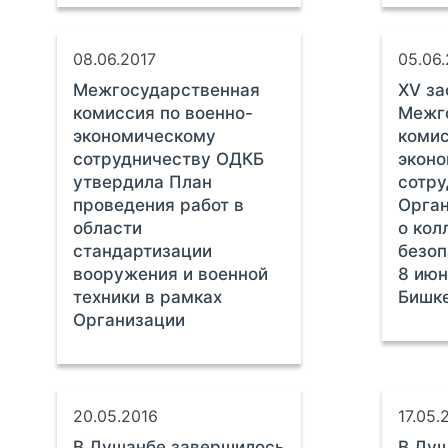
08.06.2017
05.06.
Межгосударственная
ХV за
комиссия по военно-
Межг
экономическому
комис
сотрудничеству ОДКБ
экон
утвердила План
сотру
проведения работ в
Орган
области
о кол
стандартизации
безоп
вооружения и военной
8 июн
техники в рамках
Бишк
Организации
20.05.2016
17.05.
В Душанбе завершилось
В Душ