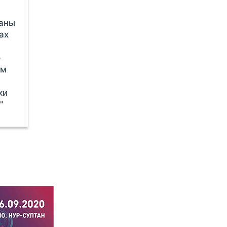
аны
ах
о
ом
ки
"