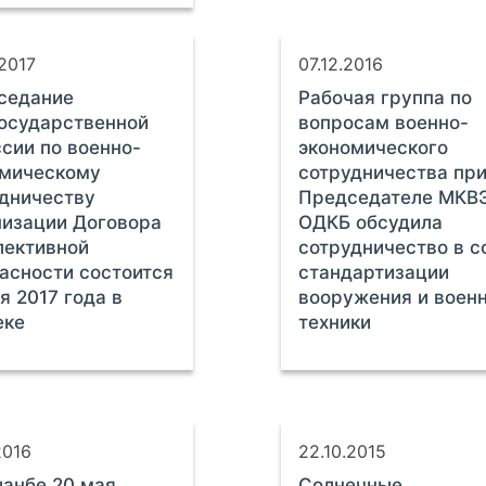
2017
07.12.2016
седание
Рабочая группа по
осударственной
вопросам военно-
сии по военно-
экономического
омическому
сотрудничества пр
дничеству
Председателе МКВ
изации Договора
ОДКБ обсудила
лективной
сотрудничество в с
асности состоится
стандартизации
я 2017 года в
вооружения и воен
еке
техники
2016
22.10.2015
анбе 20 мая
Солнечные