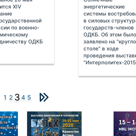
ится ХIV
энергетические
ание
системы востребов
осударственной
в силовых структур
сии по военно-
государств-членов
омическому
ОДКБ. Об этом был
удничеству ОДКБ
заявлено на "кругл
столе" в ходе
проведения выстав
"Интерполитех-2015
3
1
2
4
5