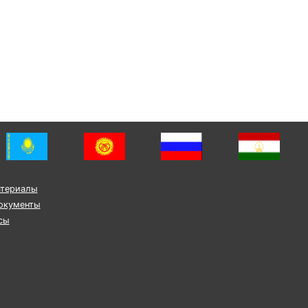
атериалы
окументы
сы