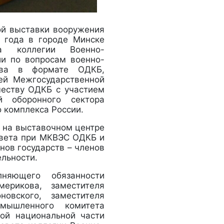
ой выставки вооружения
9 года в городе Минске
та коллегии Военно-
и по вопросам военно-
ества в формате ОДКБ,
тей Межгосударственной
честву ОДКБ с участием
й оборонного сектора
 комплекса России.
Б на выставочном центре
овета при МКВЭС ОДКБ и
нов государств – членов
льности.
лняющего обязанности
ерикова, заместителя
овского, заместителя
омышленного комитета
кой национальной части