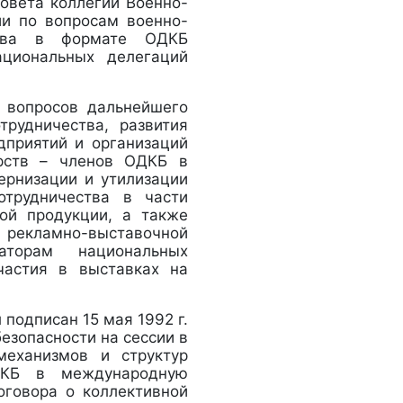
овета коллегии Военно-
и по вопросам военно-
ества в формате ОДКБ
ациональных делегаций
 вопросов дальнейшего
трудничества, развития
дприятий и организаций
арств – членов ОДКБ в
дернизации и утилизации
отрудничества в части
ой продукции, а также
 рекламно-выставочной
аторам национальных
частия в выставках на
 подписан 15 мая 1992 г.
безопасности на сессии в
механизмов и структур
 ДКБ в международную
оговора о коллективной