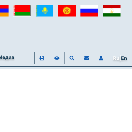
Медиа
Ru|
En