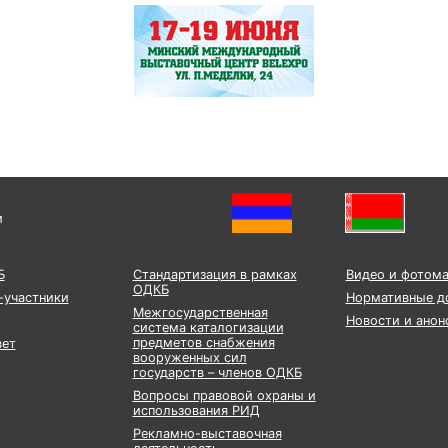
и
Б
Стандартизация в рамках
Видео и фотом
ОДКБ
-участники
Нормативные д
Межгосударственная
Новости и анон
система каталогизации
предметов снабжения
вет
вооруженных сил
государств – членов ОДКБ
Вопросы правовой охраны и
использования РИД
Рекламно-выставочная