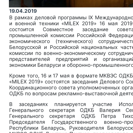
19.04.2019
В рамках деловой программы IX Международн
и военной техники «MILEX 2019» 16 мая 201
состоится Совместное заседание сове
промышленной комиссии Российской Федераци
экономического (технического) сотруднич
Белорусской и Российской национальных час
комиссии по военно-экономическому сотрудни
представителей предприятий и организаци
экономики Беларуси и оборонно-промышленного
Кроме того, 16 и 17 мая в формате МКВЭС ОДК
«MILEX 2019» состоятся заседания Делового С
Координационного совета уполномоченных орга
ОДКБ по вопросам рекламно-выставочной деяте
В заседаниях планируется участие Испо
Генерального секретаря ОДКБ Валерия Сем
Генерального секретаря ОДКБ Петра Тихон
Председателя Государственного военно-пр
Республики Беларусь, Руководителя Белорусс