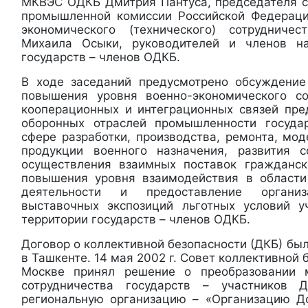
МКВЭС ОДКБ Дмитрия Пантуса, председателя с
промышленной комиссии Российской Федераци
экономического (технического) сотруднич
Михаила Осыки, руководителей и членов н
государств – членов ОДКБ.
В ходе заседаний предусмотрено обсуждение
повышения уровня военно-экономического со
кооперационных и интеграционных связей пре
оборонных отраслей промышленности госуд
сфере разработки, производства, ремонта, мо
продукции военного назначения, развития с
осуществления взаимных поставок гражданск
повышения уровня взаимодействия в области
деятельности и предоставление организ
выставочных экспозиций льготных условий у
территории государств – членов ОДКБ.
Договор о коллективной безопасности (ДКБ) был
в Ташкенте. 14 мая 2002 г. Совет коллективной 
Москве принял решение о преобразовании 
сотрудничества государств – участников
региональную организацию – «Организацию Д