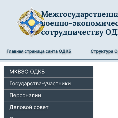
Межгосударственна
военно-экономиче
сотрудничеству О
Главная страница сайта ОДКБ
Структура 
МКВЭС ОДКБ
Государства-участники
Персоналии
Деловой совет