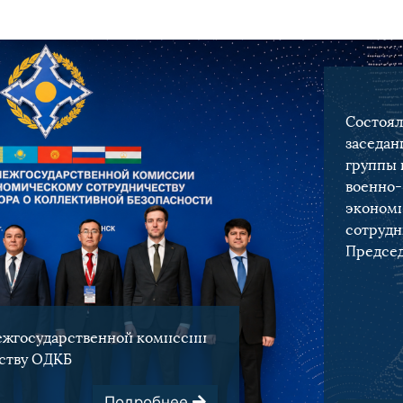
Состоял
заседан
группы 
военно-
эконом
сотрудн
Предсе
Межгос
комисс
военно-
Межгосударственной комиссии
эконом
ству ОДКБ
сотрудн
ОДКБ
Подробнее