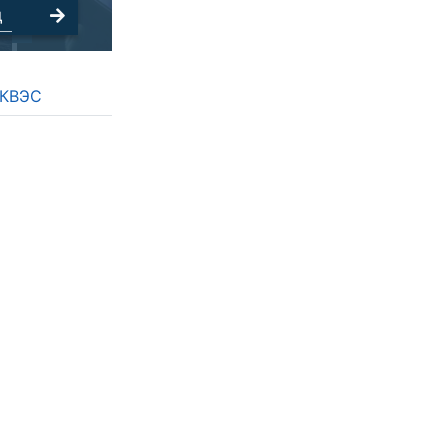
д
МКВЭС