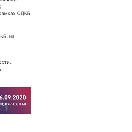
;
рамках ОДКБ.
КБ, на
ости.
ю