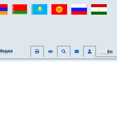
Медиа
Ru|
En