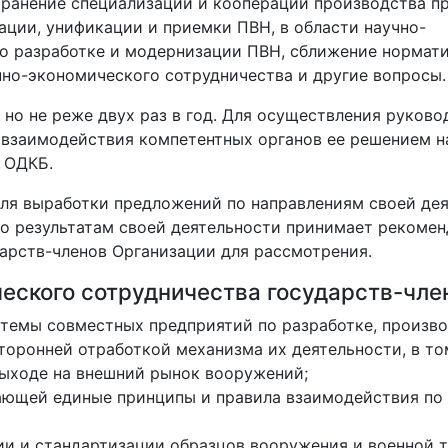
хранение специализации и кооперации производства п
зации, унификации и приемки ПВН, в области научно-
по разработке и модернизации ПВН, сближение нормат
нно-экономического сотрудничества и другие вопросы.
но не реже двух раз в год. Для осуществления руково
 взаимодействия компетентных органов ее решением н
 ОДКБ.
ля выработки предложений по направлениям своей дея
о результатам своей деятельности принимает рекомен
арств-членов Организации для рассмотрения.
еского сотрудничества государств-чле
темы совместных предприятий по разработке, произво
торонней отработкой механизма их деятельности, в то
 выходе на внешний рынок вооружений;
ающей единые принципы и правила взаимодействия по
ии и стандартизации образцов вооружения и военной т