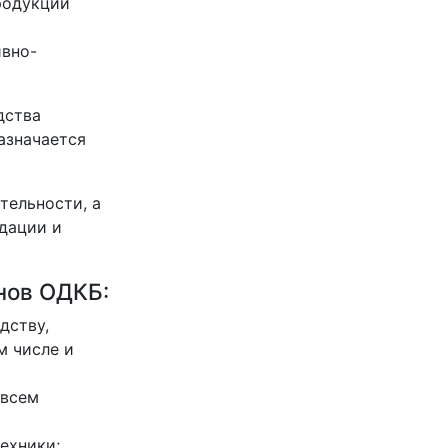
родукции
ивно-
дства
азначается
тельности, а
дации и
нов ОДКБ:
дству,
м числе и
 всем
ехники;