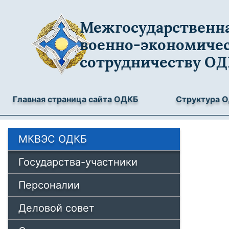
Межгосударственна
военно-экономиче
сотрудничеству О
Главная страница сайта ОДКБ
Структура 
МКВЭС ОДКБ
Государства-участники
Персоналии
Деловой совет