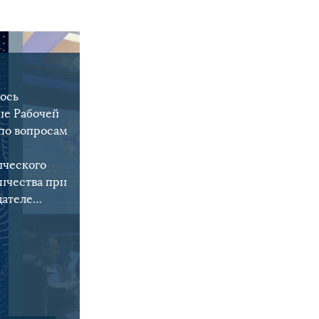
ось
ие Рабочей
по вопросам
ического
ичества при
дателе
ударственной
ии по
ическому
ичеству