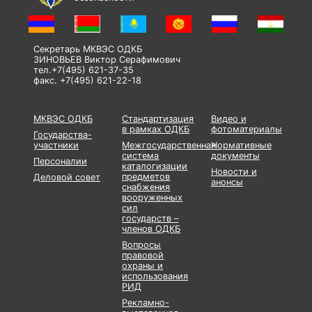
Секретарь МКВЭС ОДКБ
ЗИНОВЬЕВ Виктор Серафимович
тел.+7(495) 621-37-35
факс. +7(495) 621-22-18
МКВЭС ОДКБ
Стандартизация
Видео и
в рамках ОДКБ
фотоматериалы
Государства-
участники
Межгосударственная
Нормативные
система
документы
Персоналии
каталогизации
Новости и
предметов
Деловой совет
анонсы
снабжения
вооруженных
сил
государств –
членов ОДКБ
Вопросы
правовой
охраны и
использования
РИД
Рекламно-