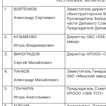
РЕСПУБЛИКА БЕЛАРУСЬ
1.
ВОЙТЕНКОВ
Заместитель дирек
«Конструкторское б
Александр Сергеевич
Руководитель Белор
части Делового Сов
Председателя Делов
2.
КУЗЬМЕНКО
Директор ОАО «558
завод»
Игорь Владимирович
3.
ВИНОГРАДОВ
Директор НПООО «
Сергей Михайлович
4.
ПАНКОВ
Заместитель Генера
ОАО «Минский завод
Александр Михайлович
5.
ГОНЧАРУК
Председатель Сове
НПООО «ОКБ ТСП»
Игорь Анатольевич
6.
КОВШИК
Заместитель Дирек