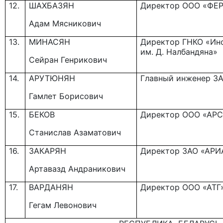
12.
ШАХБАЗЯН
Директор ООО «ФЕ
Адам Мясникович
13.
МИНАСЯН
Директор ГНКО «Ин
им. Д. Налбандяна»
Сейран Генрикович
14.
АРУТЮНЯН
Главный инженер З
Гамлет Борисович
15.
БЕКОВ
Директор ООО «АР
Станислав Азаматович
16.
ЗАКАРЯН
Директор ЗАО «АРИ
Артавазд Андраникович
17.
ВАРДАНЯН
Директор ООО «АТГ
Гегам Левонович