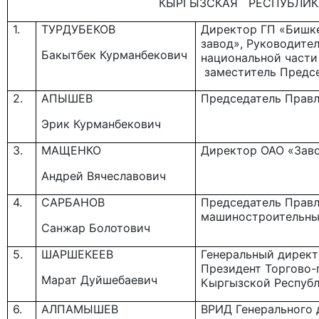
КЫРГЫЗСКАЯ РЕСПУБЛИК
1.
ТУРДУБЕКОВ
Директор ГП «Бишк
завод», Руководите
Бакытбек Курманбекович
национальной части
заместитель Предсе
2.
АПЫШЕВ
Председатель Правл
Эрик Курманбекович
3.
МАЩЕНКО
Директор ОАО «Зав
Андрей Вячеславович
4.
САРБАНОВ
Председатель Прав
машиностроительны
Санжар Болотович
5.
ШАРШЕКЕЕВ
Генеральный директ
Президент Торгово
Марат Дуйшебаевич
Кыргызской Респуб
6.
АЛПАМЫШЕВ
ВРИД Генерального 