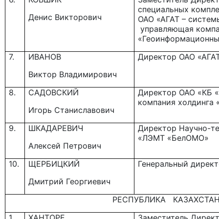
специальных компле
Денис Викторович
ОАО «АГАТ – систем
управляющая компа
«Геоинформационны
7.
ИВАНОВ
Директор ОАО «АГА
Виктор Владимирович
8.
САДОВСКИЙ
Директор ОАО «КБ «
компания холдинга
Игорь Станиславович
9.
ШКАДАРЕВИЧ
Директор Научно-те
«ЛЭМТ «БелОМО»
Алексей Петрович
10.
ЩЕРБИЦКИЙ
Генеральный дирек
Дмитрий Георгиевич
РЕСПУБЛИКА КАЗАХСТА
1.
ХАНТОРЕ
Заместитель Дирек