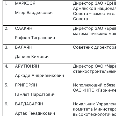
1.
МАРКОСЯН
Директор ЗАО «ЕрН
Армянской национал
Мгер Вардкесович
Cовета – заместите
Совета
2.
СААКЯН
Директор ЗАО «Ерев
математических ма
Рафаэл Тигранович
3.
БАЛАЯН
Советник директор
Даниел Кимович
4.
АРУТЮНЯН
Директор ОАО «Чар
станкостроительный
Аркади Андрианикович
5.
ГРИГОРЯН
Исполняющий обяза
ОАО «НПО «Гарни-л
Гамлет Парсатович
6.
БАГДАСАРЯН
Начальник Управле
комитета Министер
Артак Генадикович
высокотехнологиче