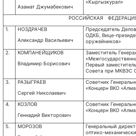
«Кыргызкурал»
Азамат Джумабекович
РОССИЙСКАЯ ФЕДЕРАЦИ
1.
НОЗДРАЧЕВ
Председатель Дело
ОДКБ, Вице-президе
Александр Васильевич
оружейников»
2.
КОМПАНЕЙЩИКОВ
Заместитель Генера
«Межгосударственна
Владимир Борисович
Первый заместитель
Совета при МКВЭС 
3.
РАЗЫГРАЕВ
Советник Генеральн
«Концерн ВКО «Алма
Сергей Николаевич
4.
КОЗЛОВ
Советник Генеральн
«Концерн ВКО «Алма
Геннадий Викторович
5.
МОРОЗОВ
Генеральный директ
оптико-механически