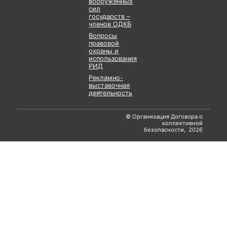
вооруженных
сил
государств –
членов ОДКБ
Вопросы
правовой
охраны и
использования
РИД
Рекламно-
выставочная
деятельность
© Организация Договора о
коллективной
безопасности, 2026