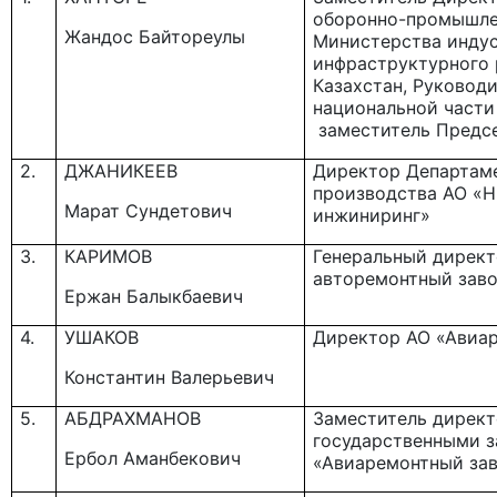
оборонно-промышле
Жандос Байтореулы
Министерства инду
инфраструктурного 
Казахстан, Руковод
национальной части
заместитель Предсе
2.
ДЖАНИКЕЕВ
Директор Департаме
производства АО «Н
Марат Сундетович
инжиниринг»
3.
КАРИМОВ
Генеральный директ
авторемонтный зав
Ержан Балыкбаевич
4.
УШАКОВ
Директор АО «Авиа
Константин Валерьевич
5.
АБДРАХМАНОВ
Заместитель директ
государственными з
Ербол Аманбекович
«Авиаремонтный за