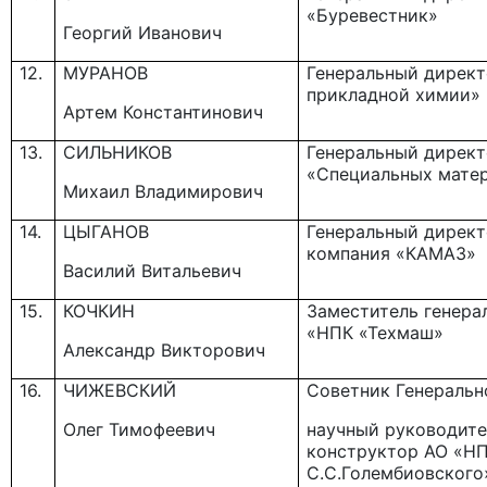
«Буревестник»
Георгий Иванович
12.
МУРАНОВ
Генеральный дирек
прикладной химии»
Артем Константинович
13.
СИЛЬНИКОВ
Генеральный дирек
«Специальных мате
Михаил Владимирович
14.
ЦЫГАНОВ
Генеральный директ
компания «КАМАЗ»
Василий Витальевич
15.
КОЧКИН
Заместитель генера
«НПК «Техмаш»
Александр Викторович
16.
ЧИЖЕВСКИЙ
Советник Генеральн
Олег Тимофеевич
научный руководите
конструктор АО «Н
С.С.Голембиовского