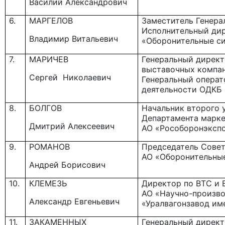
Василий Александрович
6.
МАРГЕЛОВ
Заместитель Генера
Исполнительный ди
Владимир Витальевич
«Оборонительные с
7.
МАРИЧЕВ
Генеральный директ
выставочных компа
Сергей Николаевич
Генеральный операт
деятельности ОДКБ
8.
БОЛГОВ
Начальник второго 
Департамента марке
Дмитрий Алексеевич
АО «Рособоронэксп
9.
РОМАНОВ
Председатель Сове
АО «Оборонительны
Андрей Борисович
10.
КЛЕМЕЗЬ
Директор по ВТС и 
АО «Научно-произво
Александр Евгеньевич
«Уралвагонзавод им
11.
ЗАКАМЕННЫХ
Генеральный дирек