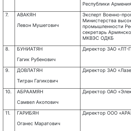
Республики Армени
7.
АВАКЯН
Эксперт Военно-пр
Министерства высо
Левон Мушегович
промышленности Ре
секретарь Армянско
МКВЭС ОДКБ
8.
БУНИАТЯН
Директор ЗАО «ЛТ-
Гагик Рубенович
9.
ДОВЛАТЯН
Директор ЗАО «Лазе
Тигран Гагикович
10.
АБРААМЯН
Директор ОАО «Эле
Самвел Акопович
11.
ГАРИБЯН
Директор ООО «АРА
Оганес Маратович