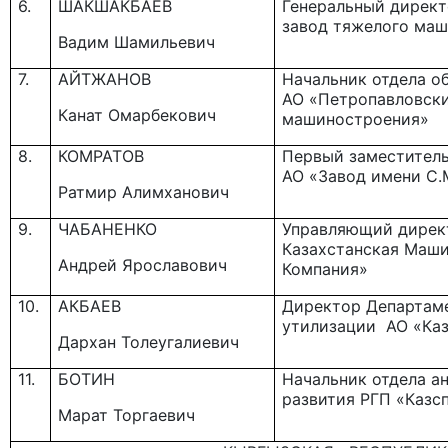
6.
ШАКШАКБАЕВ
Генеральный дирек
завод тяжелого ма
Вадим Шамильевич
7.
АЙТЖАНОВ
Начальник отдела о
АО «Петропавловски
Канат Омарбекович
машиностроения»
8.
КОМРАТОВ
Первый заместитель
АО «Завод имени С.
Ратмир Алимханович
9.
ЧАБАНЕНКО
Управляющий дирек
Казахстанская Маш
Андрей Ярославович
Компания»
10.
АКБАЕВ
Директор Департаме
утилизации АО «Ка
Дархан Толеугалиевич
11.
БОТИН
Начальник отдела ан
развития РГП «Казс
Марат Торгаевич