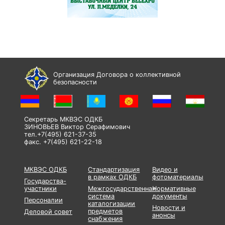
Организация Договора о коллективной
безопасности
Секретарь МКВЭС ОДКБ
ЗИНОВЬЕВ Виктор Серафимович
тел.+7(495) 621-37-35
факс. +7(495) 621-22-18
МКВЭС ОДКБ
Стандартизация
Видео и
в рамках ОДКБ
фотоматериалы
Государства-
участники
Межгосударственная
Нормативные
система
документы
Персоналии
каталогизации
Новости и
предметов
Деловой совет
анонсы
снабжения