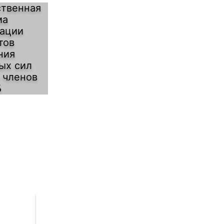
твенная
ма
зации
тов
ния
ых сил
– членов
Б