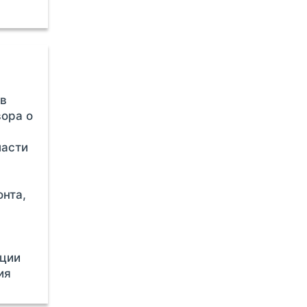
ов
ора о
ласти
онта,
кции
ия