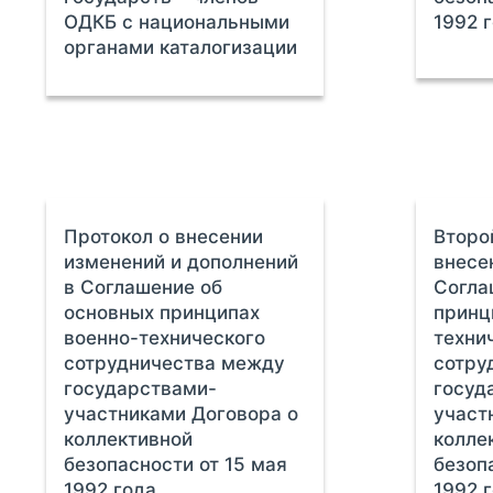
ОДКБ с национальными
1992 
органами каталогизации
Протокол о внесении
Второ
изменений и дополнений
внесе
в Соглашение об
Согла
основных принципах
принц
военно-технического
техни
сотрудничества между
сотру
государствами-
госуд
участниками Договора о
участ
коллективной
колле
безопасности от 15 мая
безоп
1992 года
1992 