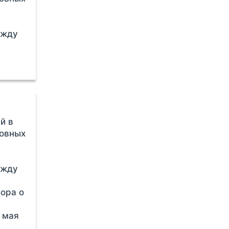
ежду
й в
новных
ежду
ора о
5 мая