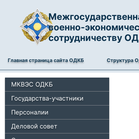
Межгосударственна
военно-экономиче
сотрудничеству О
Главная страница сайта ОДКБ
Структура 
МКВЭС ОДКБ
Государства-участники
Персоналии
Деловой совет