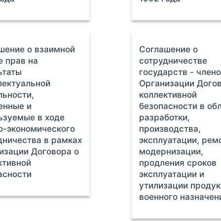
шение о взаимной
Соглашение о
е прав на
сотрудничестве
ьтаты
государств - член
лектуальной
Организации Догов
льности,
коллективной
енные и
безопасности в об
ьзуемые в ходе
разработки,
о-экономического
производства,
дничества в рамках
эксплуатации, рем
изации Договора о
модернизации,
ктивной
продления сроков
асности
эксплуатации и
утилизации проду
военного назначен