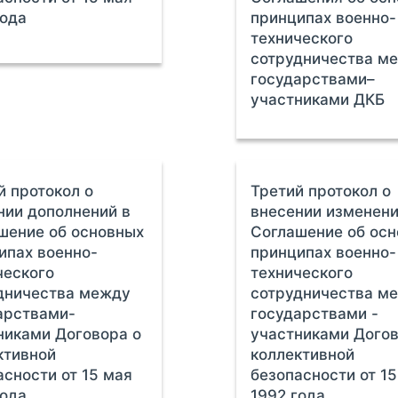
года
принципах военно-
технического
сотрудничества м
государствами–
участниками ДКБ
й протокол о
Третий протокол о
нии дополнений в
внесении изменени
шение об основных
Соглашение об ос
ипах военно-
принципах военно-
ческого
технического
дничества между
сотрудничества м
арствами-
государствами -
никами Договора о
участниками Догов
ктивной
коллективной
асности от 15 мая
безопасности от 1
года
1992 года