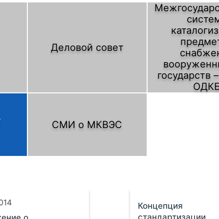
Межгосударс
систе
каталоги
предме
Деловой совет
снабже
вооруженн
государств 
ОДК
е
СМИ о МКВЭС
2014
Концепция
стандартизации
ение о