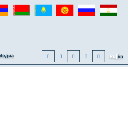
Медиа
Ru|
En