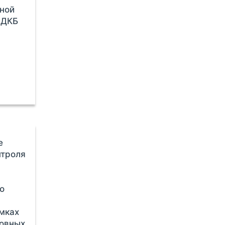
ной
ОДКБ
е
нтроля
о
мках
новных