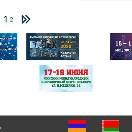
1
2
и