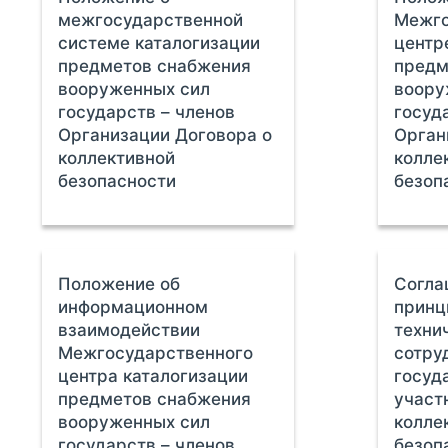
межгосударственной
Межго
системе каталогизации
центр
предметов снабжения
предм
вооруженных сил
воору
государств – членов
госуд
Организации Договора о
Орган
коллективной
колле
безопасности
безоп
Положение об
Согла
информационном
принц
взаимодействии
техни
Межгосударственного
сотру
центра каталогизации
госуд
предметов снабжения
участ
вооруженных сил
колле
государств – членов
безоп