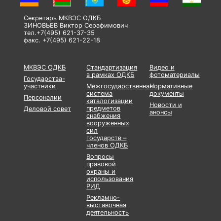
Секретарь МКВЭС ОДКБ
ЗИНОВЬЕВ Виктор Серафимович
тел.+7(495) 621-37-35
факс. +7(495) 621-22-18
МКВЭС ОДКБ
Стандартизация
Видео и
в рамках ОДКБ
фотоматериалы
Государства-
участники
Межгосударственная
Нормативные
система
документы
Персоналии
каталогизации
Новости и
предметов
Деловой совет
анонсы
снабжения
вооруженных
сил
государств –
членов ОДКБ
Вопросы
правовой
охраны и
использования
РИД
Рекламно-
выставочная
деятельность