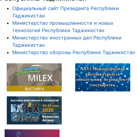
Официальный сайт Президента Республики
Таджикистан
Министерство промышленности и новых
технологий Республики Таджикистан
Министерство иностранных дел Республики
Таджикистан
Министерство обороны Республики Таджикистан