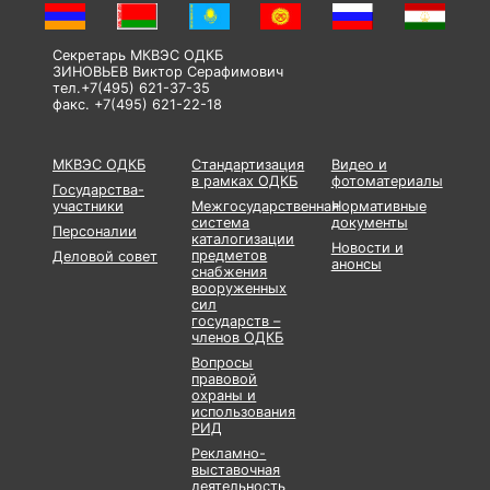
Секретарь МКВЭС ОДКБ
ЗИНОВЬЕВ Виктор Серафимович
тел.+7(495) 621-37-35
факс. +7(495) 621-22-18
МКВЭС ОДКБ
Стандартизация
Видео и
в рамках ОДКБ
фотоматериалы
Государства-
участники
Межгосударственная
Нормативные
система
документы
Персоналии
каталогизации
Новости и
предметов
Деловой совет
анонсы
снабжения
вооруженных
сил
государств –
членов ОДКБ
Вопросы
правовой
охраны и
использования
РИД
Рекламно-
выставочная
деятельность