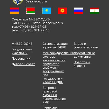
безопасности
Секретарь МКВЭС ОДКБ
ЗИНОВЬЕВ Виктор Серафимович
тел.+7(495) 621-37-35
факс. +7(495) 621-22-18
МКВЭС ОДКБ
Стандартизация
Видео и
в рамках ОДКБ
фотоматериалы
Государства-
участники
Межгосударственная
Нормативные
система
документы
Персоналии
каталогизации
Новости и
предметов
Деловой совет
анонсы
снабжения
вооруженных
сил
государств –
членов ОДКБ
Вопросы
правовой
охраны и
использования
РИД
Рекламно-