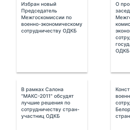
Избран новый
О про
Председатель
засед
Межгоскомиссии по
Межг
военно-экономическому
комис
сотрудничеству ОДКБ
экон
сотру
госуд
ОДКБ
В рамках Салона
Конст
"МАКС-2011" обсудят
военн
лучшие решения по
сотру
сотрудничеству стран-
Белор
участниц ОДКБ
стра