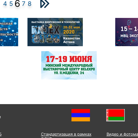
6
4
5
7
8
и
Б
Стандартизация в рамках
Видео и фотом