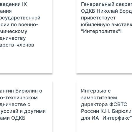
ведении IX
Генеральный секре
ания
ОДКБ Николай Бор
осударственной
приветствует
сии по военно-
юбилейную выстав
омическому
"Интерполитех"!
дничеству
арств-членов
антин Бирюлин о
Интервью с
о-техническом
заместителем
дничестве с
директора ФСВТС
уссией и другими
России К.Н. Бирюл
нами ОДКБ
для ИА "Интерфакс