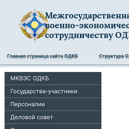
Межгосударственна
военно-экономиче
сотрудничеству О
Главная страница сайта ОДКБ
Структура 
МКВЭС ОДКБ
Государства-участники
Персоналии
Деловой совет