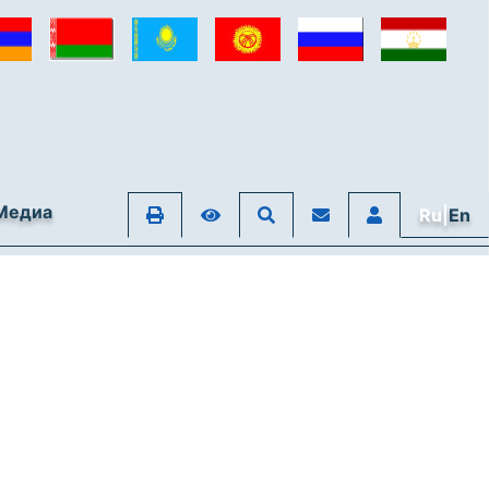
Медиа
Ru|
En