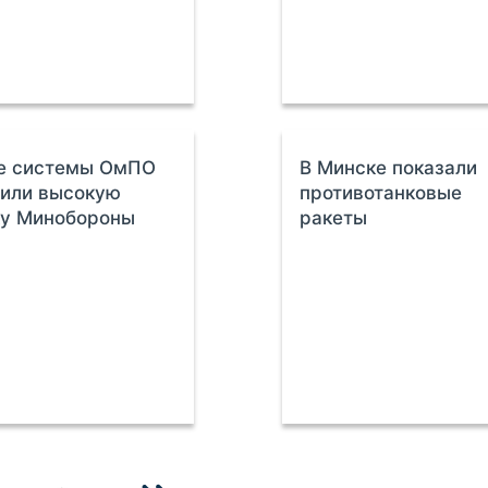
е системы ОмПО
В Минске показали
чили высокую
противотанковые
ку Минобороны
ракеты