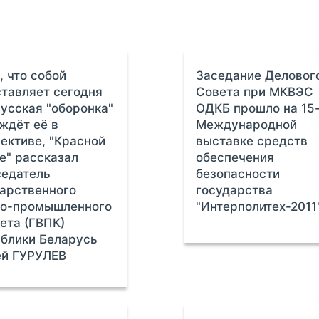
, что собой
Заседание Деловог
тавляет сегодня
Совета при МКВЭС
усская "оборонка"
ОДКБ прошло на 15
 ждёт её в
Международной
ективе, "Красной
выставке средств
е" рассказал
обеспечения
седатель
безопасности
арственного
государства
но-промышленного
"Интерполитех-2011
ета (ГВПК)
блики Беларусь
ей ГУРУЛЕВ