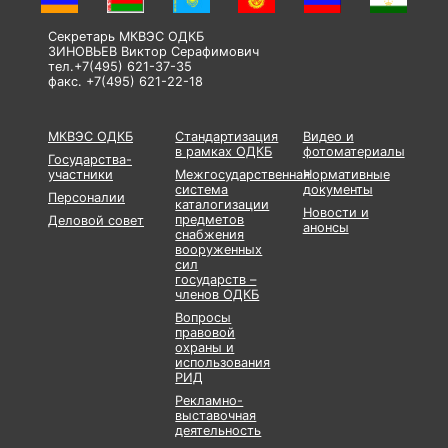
Секретарь МКВЭС ОДКБ
ЗИНОВЬЕВ Виктор Серафимович
тел.+7(495) 621-37-35
факс. +7(495) 621-22-18
МКВЭС ОДКБ
Стандартизация
Видео и
в рамках ОДКБ
фотоматериалы
Государства-
участники
Межгосударственная
Нормативные
система
документы
Персоналии
каталогизации
Новости и
предметов
Деловой совет
анонсы
снабжения
вооруженных
сил
государств –
членов ОДКБ
Вопросы
правовой
охраны и
использования
РИД
Рекламно-
выставочная
деятельность