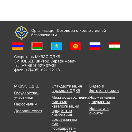
Организация Договора о коллективной
безопасности
Секретарь МКВЭС ОДКБ
ЗИНОВЬЕВ Виктор Серафимович
тел.+7(495) 621-37-35
факс. +7(495) 621-22-18
МКВЭС ОДКБ
Стандартизация
Видео и
в рамках ОДКБ
фотоматериалы
Государства-
участники
Межгосударственная
Нормативные
система
документы
Персоналии
каталогизации
Новости и
предметов
Деловой совет
анонсы
снабжения
вооруженных
сил
государств –