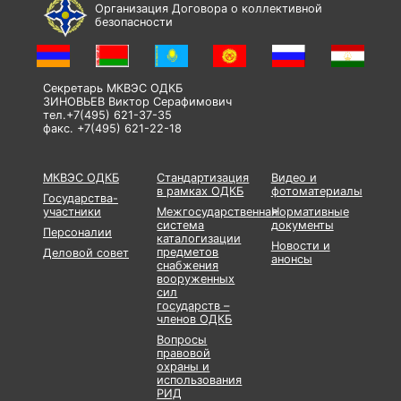
Организация Договора о коллективной
безопасности
Секретарь МКВЭС ОДКБ
ЗИНОВЬЕВ Виктор Серафимович
тел.+7(495) 621-37-35
факс. +7(495) 621-22-18
МКВЭС ОДКБ
Стандартизация
Видео и
в рамках ОДКБ
фотоматериалы
Государства-
участники
Межгосударственная
Нормативные
система
документы
Персоналии
каталогизации
Новости и
предметов
Деловой совет
анонсы
снабжения
вооруженных
сил
государств –
членов ОДКБ
Вопросы
правовой
охраны и
использования
РИД