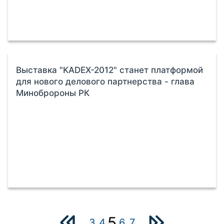
Выставка "KADEX-2012" станет платформой
для нового делового партнерства - глава
Минобророны РК
5
3
4
6
7