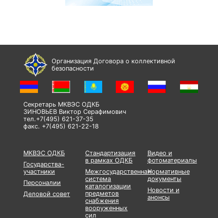
Организация Договора о коллективной
безопасности
Секретарь МКВЭС ОДКБ
ЗИНОВЬЕВ Виктор Серафимович
тел.+7(495) 621-37-35
факс. +7(495) 621-22-18
МКВЭС ОДКБ
Стандартизация
Видео и
в рамках ОДКБ
фотоматериалы
Государства-
участники
Межгосударственная
Нормативные
система
документы
Персоналии
каталогизации
Новости и
предметов
Деловой совет
анонсы
снабжения
вооруженных
сил