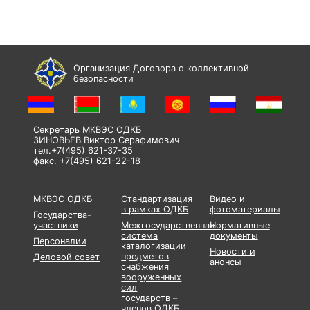
Организация Договора о коллективной
безопасности
Секретарь МКВЭС ОДКБ
ЗИНОВЬЕВ Виктор Серафимович
тел.+7(495) 621-37-35
факс. +7(495) 621-22-18
МКВЭС ОДКБ
Стандартизация
Видео и
в рамках ОДКБ
фотоматериалы
Государства-
участники
Межгосударственная
Нормативные
система
документы
Персоналии
каталогизации
Новости и
предметов
Деловой совет
анонсы
снабжения
вооруженных
сил
государств –
членов ОДКБ