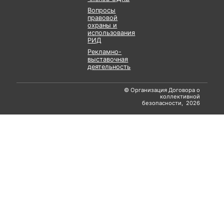
Вопросы
правовой
охраны и
использования
РИД
Рекламно-
выставочная
деятельность
© Организация Договора о
коллективной
безопасности, 2026