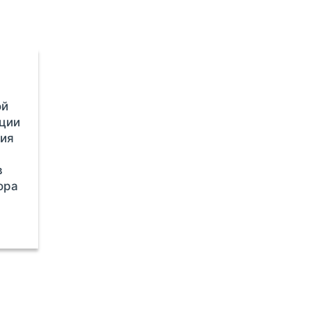
ой
ации
ия
в
ора