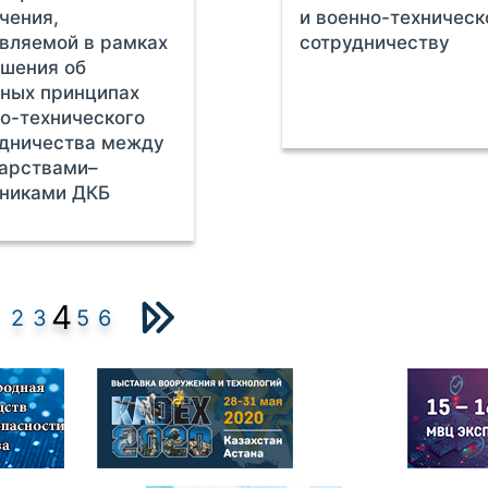
чения,
и военно-техничес
вляемой в рамках
сотрудничеству
шения об
ных принципах
о-технического
удничества между
арствами–
тниками ДКБ
4
2
3
5
6