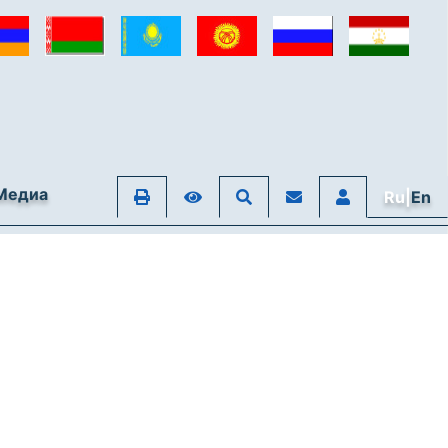
Медиа
Ru|
En