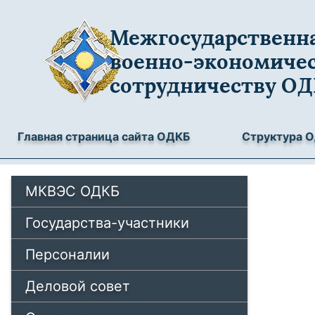
Межгосударственна
военно-экономиче
сотрудничеству О
Главная страница сайта ОДКБ
Структура 
МКВЭС ОДКБ
Государства-участники
Персоналии
Деловой совет