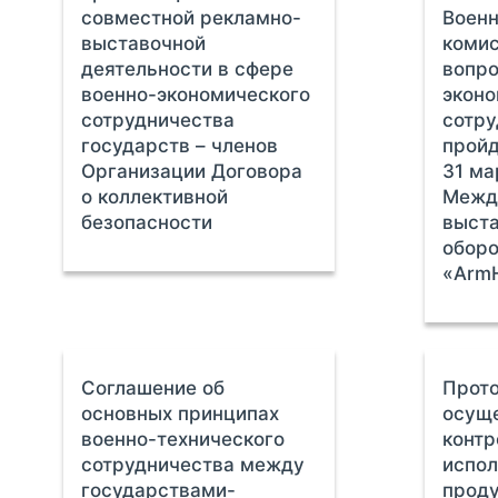
совместной рекламно-
Воен
выставочной
комис
деятельности в сфере
вопро
военно-экономического
эконо
сотрудничества
сотр
государств – членов
пройд
Организации Договора
31 ма
о коллективной
Межд
безопасности
выста
оборо
«ArmH
Соглашение об
Прото
основных принципах
осущ
военно-технического
контр
сотрудничества между
испо
государствами-
проду