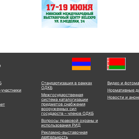
и
Б
Стандартизация в рамках
Видео и фотом
ОДКБ
-участники
Нормативные д
Межгосударственная
Новости и анон
система каталогизации
предметов снабжения
вет
вооруженных сил
государств – членов ОДКБ
Вопросы правовой охраны и
использования РИД
Рекламно-выставочная
деятельность