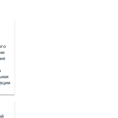
ого
ии
ия
в
ными
зации
ой