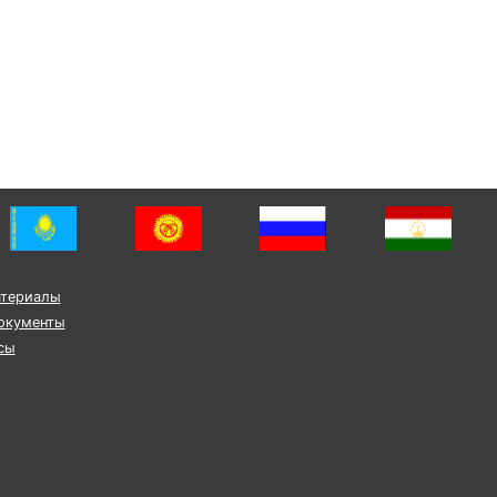
атериалы
окументы
сы