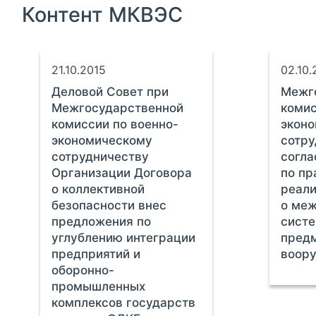
Контент МКВЭС
21.10.2015
02.10.
Деловой Совет при
Межг
Межгосударственной
комис
комиссии по военно-
экон
экономическому
сотр
сотрудничеству
согла
Организации Договора
по пр
о коллективной
реал
безопасности внес
о меж
предложения по
систе
углублению интеграции
пред
предприятий и
воор
оборонно-
промышленных
комплексов государств