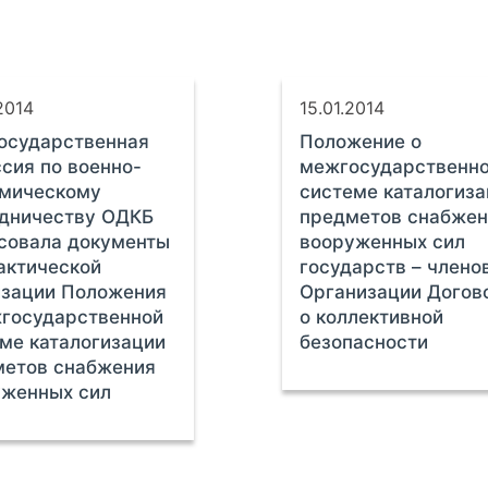
2014
15.01.2014
осударственная
Положение о
сия по военно-
межгосударственн
омическому
системе каталогиз
удничеству ОДКБ
предметов снабжен
совала документы
вооруженных сил
актической
государств – члено
изации Положения
Организации Догов
государственной
о коллективной
ме каталогизации
безопасности
метов снабжения
уженных сил