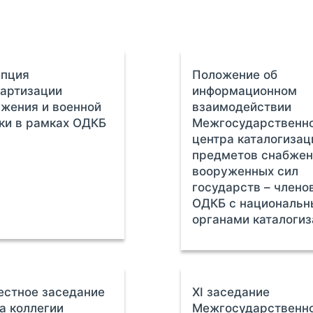
епция
Положение об
артизации
информационном
жения и военной
взаимодействии
ки в рамках ОДКБ
Межгосударственн
центра каталогизац
предметов снабжен
вооруженных сил
государств – члено
ОДКБ с националь
органами каталоги
стное заседание
ХI заседание
а коллегии
Межгосударственн