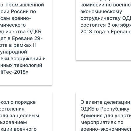
но-промышленной
комиссии по военно
сии России по
экономическому
сам военно-
сотрудничеству ОД
мического
состоится 3 октябр
удничества ОДКБ
2013 года в Ереван
ет в Ереване 29-
рта в рамках II
ународной
вки вооружений и
нных технологий
iTec-2018»
кол о порядке
О визите делегации
ествления
ОДКБ в Республику
оля за целевым
Армения для участи
льзованием
мероприятиях по
кции военного
военно-экономичес