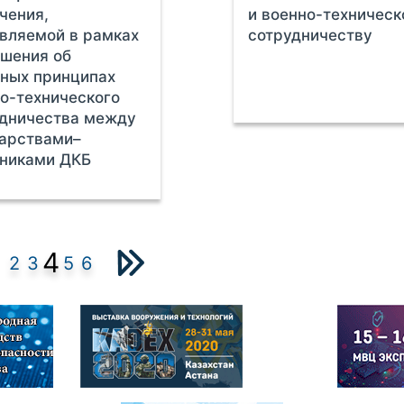
чения,
и военно-техничес
вляемой в рамках
сотрудничеству
шения об
ных принципах
о-технического
удничества между
арствами–
тниками ДКБ
4
2
3
5
6