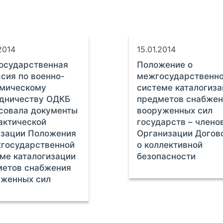
2014
15.01.2014
осударственная
Положение о
сия по военно-
межгосударственн
омическому
системе каталогиз
удничеству ОДКБ
предметов снабжен
совала документы
вооруженных сил
актической
государств – члено
изации Положения
Организации Догов
государственной
о коллективной
ме каталогизации
безопасности
метов снабжения
уженных сил