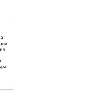
ой
ации
ия
в
ора