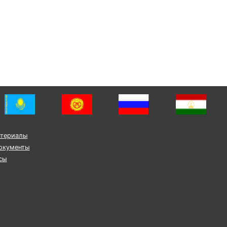
атериалы
окументы
сы