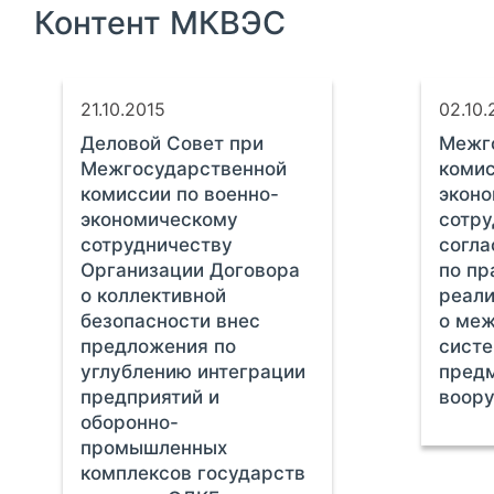
Контент МКВЭС
21.10.2015
02.10.
Деловой Совет при
Межг
Межгосударственной
комис
комиссии по военно-
экон
экономическому
сотр
сотрудничеству
согла
Организации Договора
по пр
о коллективной
реал
безопасности внес
о меж
предложения по
систе
углублению интеграции
пред
предприятий и
воор
оборонно-
промышленных
комплексов государств