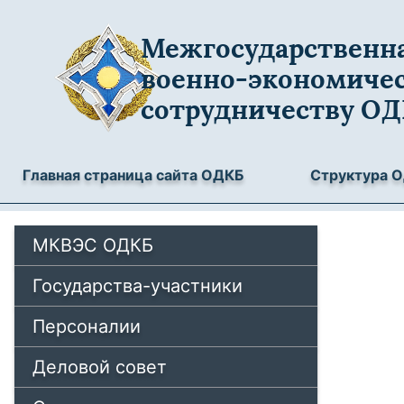
Межгосударственна
военно-экономиче
сотрудничеству О
Главная страница сайта ОДКБ
Структура 
МКВЭС ОДКБ
Государства-участники
Персоналии
Деловой совет