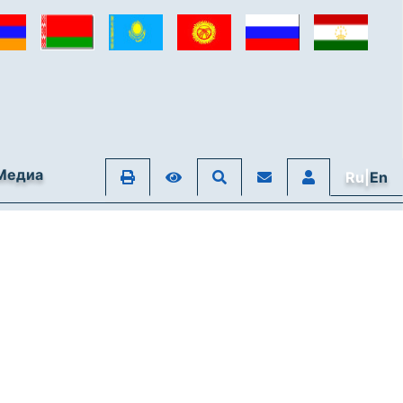
Медиа
Ru|
En