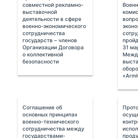
совместной рекламно-
Воен
выставочной
комис
деятельности в сфере
вопро
военно-экономического
эконо
сотрудничества
сотр
государств – членов
пройд
Организации Договора
31 ма
о коллективной
Межд
безопасности
выста
оборо
«ArmH
Соглашение об
Прото
основных принципах
осущ
военно-технического
контр
сотрудничества между
испо
государствами-
проду