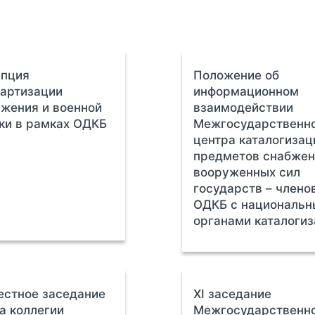
епция
Положение об
артизации
информационном
жения и военной
взаимодействии
ки в рамках ОДКБ
Межгосударственн
центра каталогизац
предметов снабжен
вооруженных сил
государств – члено
ОДКБ с националь
органами каталоги
стное заседание
ХI заседание
а коллегии
Межгосударственн