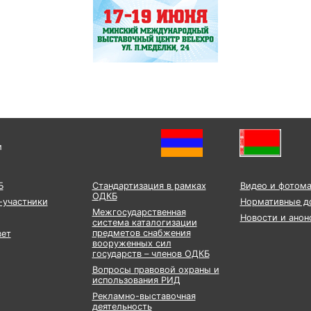
и
Б
Стандартизация в рамках
Видео и фотом
ОДКБ
-участники
Нормативные д
Межгосударственная
Новости и анон
система каталогизации
предметов снабжения
вет
вооруженных сил
государств – членов ОДКБ
Вопросы правовой охраны и
использования РИД
Рекламно-выставочная
деятельность