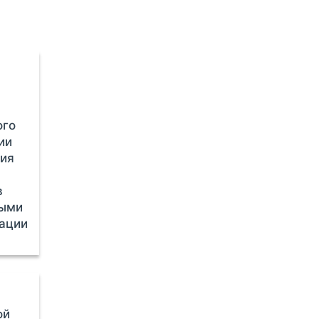
ого
ии
ия
в
ными
зации
ой