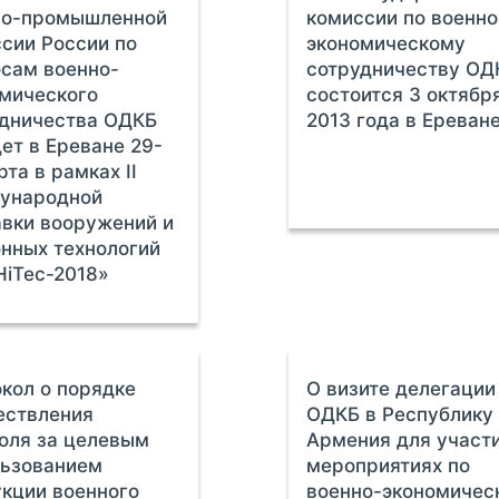
но-промышленной
комиссии по военно
сии России по
экономическому
сам военно-
сотрудничеству ОД
мического
состоится 3 октябр
удничества ОДКБ
2013 года в Ереван
ет в Ереване 29-
рта в рамках II
ународной
вки вооружений и
нных технологий
iTec-2018»
кол о порядке
О визите делегации
ествления
ОДКБ в Республику
оля за целевым
Армения для участи
льзованием
мероприятиях по
кции военного
военно-экономичес