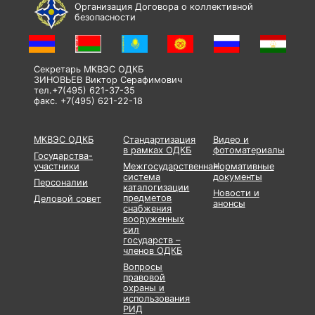
Организация Договора о коллективной
безопасности
Секретарь МКВЭС ОДКБ
ЗИНОВЬЕВ Виктор Серафимович
тел.+7(495) 621-37-35
факс. +7(495) 621-22-18
МКВЭС ОДКБ
Стандартизация
Видео и
в рамках ОДКБ
фотоматериалы
Государства-
участники
Межгосударственная
Нормативные
система
документы
Персоналии
каталогизации
Новости и
предметов
Деловой совет
анонсы
снабжения
вооруженных
сил
государств –
членов ОДКБ
Вопросы
правовой
охраны и
использования
РИД