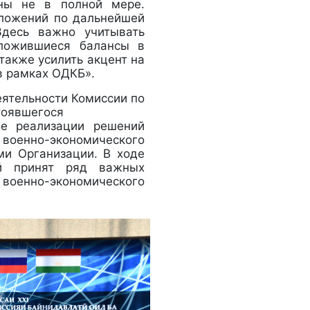
аны не в полной мере.
дложений по дальнейшей
Здесь важно учитывать
сложившиеся балансы в
также усилить акцент на
в рамках ОДКБ».
еятельности Комиссии по
тоявшегося
же реализации решений
военно-экономического
ми Организации. В ходе
ей принят ряд важных
нно-экономического