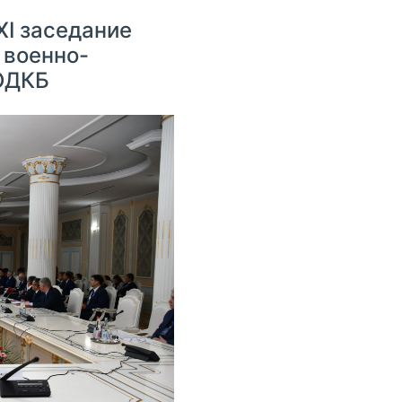
XI заседание
 военно-
ОДКБ