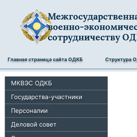
Межгосударственна
военно-экономиче
сотрудничеству О
Главная страница сайта ОДКБ
Структура 
МКВЭС ОДКБ
Государства-участники
Персоналии
Деловой совет