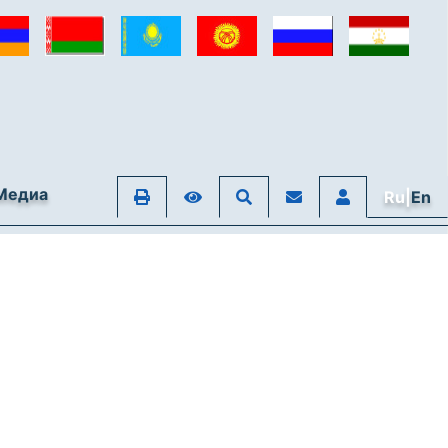
Медиа
Ru|
En