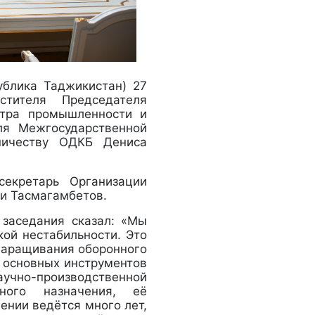
ублика Таджикистан) 27
стителя Председателя
стра промышленности и
ля Межгосударственной
дничеству ОДКБ Дениса
секретарь Организации
ли Тасмагамбетов.
заседания сказал: «Мы
кой нестабильности. Это
 наращивания оборонного
 основных инструментов
учно-производственной
ного назначения, её
ении ведётся много лет,