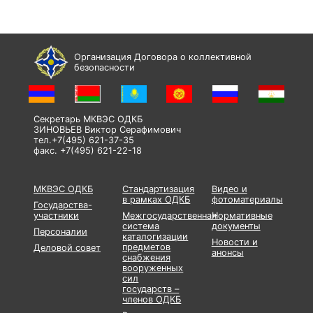
Организация Договора о коллективной
безопасности
Секретарь МКВЭС ОДКБ
ЗИНОВЬЕВ Виктор Серафимович
тел.+7(495) 621-37-35
факс. +7(495) 621-22-18
МКВЭС ОДКБ
Стандартизация
Видео и
в рамках ОДКБ
фотоматериалы
Государства-
участники
Межгосударственная
Нормативные
система
документы
Персоналии
каталогизации
Новости и
предметов
Деловой совет
анонсы
снабжения
вооруженных
сил
государств –
членов ОДКБ