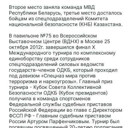
Второе место заняла команда МВД
Республики Беларусь, третье место досталось
бойцам из спецподразделений Комитета
национальной безопасности (КНБ) Казахстана.
В павильоне №75 во Всероссийском
Выставочном Центре (ВДНХ) в Москве 25
октября 2012г. завершился финал X
Международного турнира по комплексному
единоборству среди сотрудников
спецподразделений силовых ведомств
государств-членов ОДКБ, который проходил
под девизом «Спецназ мира против
терроризма и наркоугрозы». Главный приз
турнира - Кубок Совета Коллективной
Безопасности ОДКБ (Кубок президентов)
получила в команда спортсменов
Федеральной службы судебных приставов
Российской Федерации во главе с Директором
ФССП РФ - Главным судебным приставом
России Артуром Парфенчиковым. Турнир был
посвящен посвященный 20-летию подписания