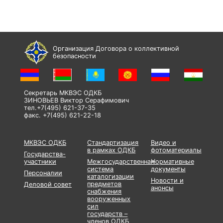
Организация Договора о коллективной
безопасности
Секретарь МКВЭС ОДКБ
ЗИНОВЬЕВ Виктор Серафимович
тел.+7(495) 621-37-35
факс. +7(495) 621-22-18
МКВЭС ОДКБ
Стандартизация
Видео и
в рамках ОДКБ
фотоматериалы
Государства-
участники
Межгосударственная
Нормативные
система
документы
Персоналии
каталогизации
Новости и
предметов
Деловой совет
анонсы
снабжения
вооруженных
сил
государств –
членов ОДКБ