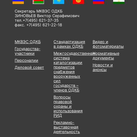
Секретарь МКВЭС ОДКБ
ЗИНОВЬЕВ Виктор Серафимович
тел.+7(495) 621-37-35
факс. +7(495) 621-22-18
МКВЭС ОДКБ
Стандартизация
Видео и
в рамках ОДКБ
фотоматериалы
Государства-
участники
Межгосударственная
Нормативные
система
документы
Персоналии
каталогизации
Новости и
предметов
Деловой совет
анонсы
снабжения
вооруженных
сил
государств –
членов ОДКБ
Вопросы
правовой
охраны и
использования
РИД
Рекламно-
выставочная
деятельность