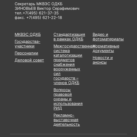
Секретарь МКВЭС ОДКБ
ЗИНОВЬЕВ Виктор Серафимович
тел.+7(495) 621-37-35
факс. +7(495) 621-22-18
МКВЭС ОДКБ
Стандартизация
Видео и
в рамках ОДКБ
фотоматериалы
Государства-
участники
Межгосударственная
Нормативные
система
документы
Персоналии
каталогизации
Новости и
предметов
Деловой совет
анонсы
снабжения
вооруженных
сил
государств –
членов ОДКБ
Вопросы
правовой
охраны и
использования
РИД
Рекламно-
выставочная
деятельность