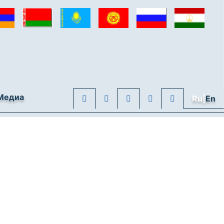
Медиа
Ru|
En