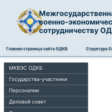
Межгосударственна
военно-экономиче
сотрудничеству О
Главная страница сайта ОДКБ
Структура 
МКВЭС ОДКБ
Государства-участники
Персоналии
Деловой совет