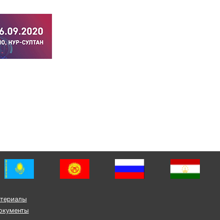
атериалы
окументы