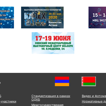
и
Б
Стандартизация в рамках
Видео и фотом
ОДКБ
-участники
Нормативные д
Межгосударственная