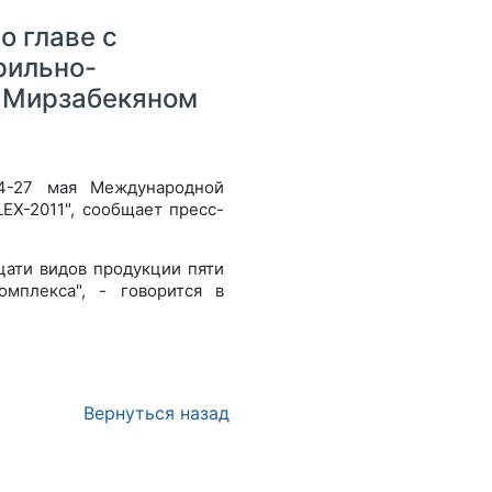
 главе с
рильно-
м Мирзабекяном
4-27 мая Международной
EX-2011", сообщает пресс-
цати видов продукции пяти
мплекса", - говорится в
Вернуться назад