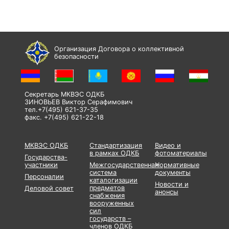
Организация Договора о коллективной
безопасности
Секретарь МКВЭС ОДКБ
ЗИНОВЬЕВ Виктор Серафимович
тел.+7(495) 621-37-35
факс. +7(495) 621-22-18
МКВЭС ОДКБ
Стандартизация
Видео и
в рамках ОДКБ
фотоматериалы
Государства-
участники
Межгосударственная
Нормативные
система
документы
Персоналии
каталогизации
Новости и
предметов
Деловой совет
анонсы
снабжения
вооруженных
сил
государств –
членов ОДКБ