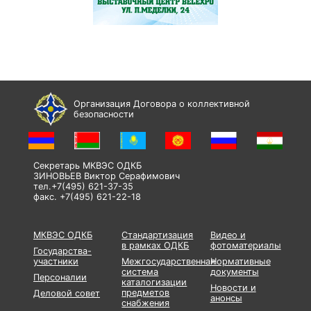
Организация Договора о коллективной
безопасности
Секретарь МКВЭС ОДКБ
ЗИНОВЬЕВ Виктор Серафимович
тел.+7(495) 621-37-35
факс. +7(495) 621-22-18
МКВЭС ОДКБ
Стандартизация
Видео и
в рамках ОДКБ
фотоматериалы
Государства-
участники
Межгосударственная
Нормативные
система
документы
Персоналии
каталогизации
Новости и
предметов
Деловой совет
анонсы
снабжения