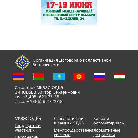
Организация Договора о коллективной
безопасности
Секретарь МКВЭС ОДКБ
ЗИНОВЬЕВ Виктор Серафимович
тел.+7(495) 621-37-35
факс. +7(495) 621-22-18
МКВЭС ОДКБ
Стандартизация
Видео и
в рамках ОДКБ
фотоматериалы
Государства-
участники
Межгосударственная
Нормативные
система
документы
Персоналии