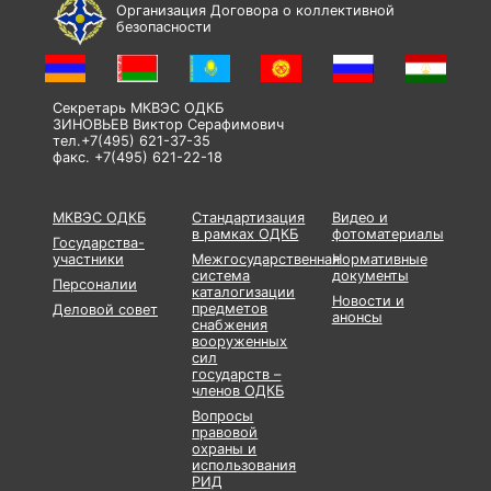
Организация Договора о коллективной
безопасности
Секретарь МКВЭС ОДКБ
ЗИНОВЬЕВ Виктор Серафимович
тел.+7(495) 621-37-35
факс. +7(495) 621-22-18
МКВЭС ОДКБ
Стандартизация
Видео и
в рамках ОДКБ
фотоматериалы
Государства-
участники
Межгосударственная
Нормативные
система
документы
Персоналии
каталогизации
Новости и
предметов
Деловой совет
анонсы
снабжения
вооруженных
сил
государств –
членов ОДКБ
Вопросы
правовой
охраны и
использования
РИД