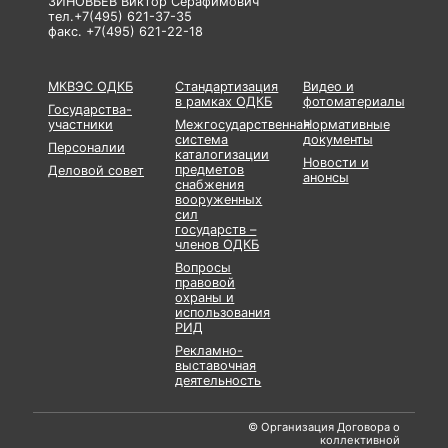
ЗИНОВЬЕВ Виктор Серафимович
тел.+7(495) 621-37-35
факс. +7(495) 621-22-18
МКВЭС ОДКБ
Стандартизация
Видео и
в рамках ОДКБ
фотоматериалы
Государства-
участники
Межгосударственная
Нормативные
система
документы
Персоналии
каталогизации
Новости и
предметов
Деловой совет
анонсы
снабжения
вооруженных
сил
государств –
членов ОДКБ
Вопросы
правовой
охраны и
использования
РИД
Рекламно-
выставочная
деятельность
© Организация Договора о
коллективной