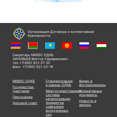
Организация Договора о коллективной
безопасности
Секретарь МКВЭС ОДКБ
ЗИНОВЬЕВ Виктор Серафимович
тел.+7(495) 621-37-35
факс. +7(495) 621-22-18
МКВЭС ОДКБ
Стандартизация
Видео и
в рамках ОДКБ
фотоматериалы
Государства-
участники
Межгосударственная
Нормативные
система
документы
Персоналии
каталогизации
Новости и
предметов
Деловой совет
анонсы
снабжения
вооруженных
сил