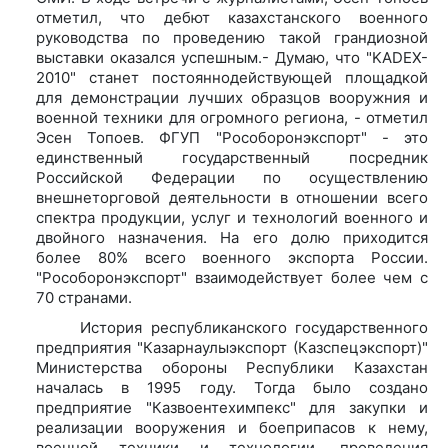
отметил, что дебют казахстанского военного
руководства по проведению такой грандиозной
выставки оказался успешным.- Думаю, что "KADEX-
2010" станет постояннодействующей площадкой
для демонстрации лучших образцов вооружния и
военной техники для огромного региона, - отметил
Эсен Топоев. ФГУП "Рособоронэкспорт" - это
единственный государственный посредник
Российской Федерации по осуществлению
внешнеторговой деятельности в отношении всего
спектра продукции, услуг и технологий военного и
двойного назначения. На его долю приходится
более 80% всего военного экспорта России.
"Рособоронэкспорт" взаимодействует более чем с
70 странами.
История республиканского государственного
предприятия "Казарнаулыэкспорт (Казспецэкспорт)"
Министерства обороны Республики Казахстан
началась в 1995 году. Тогда было создано
предприятие "Казвоентехимпекс" для закупки и
реализации вооружения и боеприпасов к нему,
военной техники и технологии, проведения