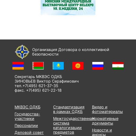
Организация Договора о коллективной
безопасности
Секретарь МКВЭС ОДКБ
ЗИНОВЬЕВ Виктор Серафимович
тел.+7(495) 621-37-35
факс. +7(495) 621-22-18
МКВЭС ОДКБ
Стандартизация
Видео и
в рамках ОДКБ
фотоматериалы
Государства-
участники
Межгосударственная
Нормативные
система
документы
Персоналии
каталогизации
Новости и
предметов
Деловой совет
анонсы