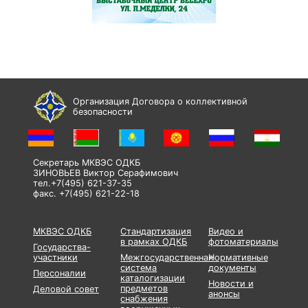
Организация Договора о коллективной
безопасности
Секретарь МКВЭС ОДКБ
ЗИНОВЬЕВ Виктор Серафимович
тел.+7(495) 621-37-35
факс. +7(495) 621-22-18
МКВЭС ОДКБ
Стандартизация
Видео и
в рамках ОДКБ
фотоматериалы
Государства-
участники
Межгосударственная
Нормативные
система
документы
Персоналии
каталогизации
Новости и
предметов
Деловой совет
анонсы
снабжения