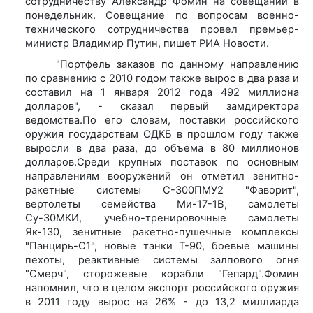
сотрудничеству Александр Фомин на совещании в
понедельник. Совещание по вопросам военно-
технического сотрудничества провел премьер-
министр Владимир Путин, пишет РИА Новости.
"Портфель заказов по данному направлению
по сравнению с 2010 годом также вырос в два раза и
составил на 1 января 2012 года 492 миллиона
долларов", - сказал первый замдиректора
ведомства.По его словам, поставки российского
оружия государствам ОДКБ в прошлом году также
выросли в два раза, до объема в 80 миллионов
долларов.Среди крупных поставок по основным
направлениям вооружений он отметил зенитно-
ракетные системы С-300ПМУ2 "Фаворит",
вертолеты семейства Ми-17-1В, самолеты
Су-30МКИ, учебно-тренировочные самолеты
Як-130, зенитные ракетно-пушечные комплексы
"Панцирь-С1", новые танки Т-90, боевые машины
пехоты, реактивные системы залпового огня
"Смерч", сторожевые корабли "Гепард".Фомин
напомнил, что в целом экспорт российского оружия
в 2011 году вырос на 26% - до 13,2 миллиарда