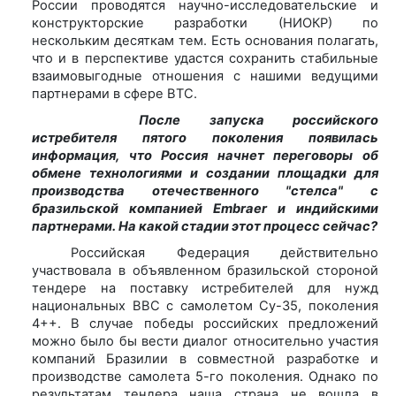
России проводятся научно-исследовательские и
конструкторские разработки (НИОКР) по
нескольким десяткам тем. Есть основания полагать,
что и в перспективе удастся сохранить стабильные
взаимовыгодные отношения с нашими ведущими
партнерами в сфере ВТС.
После запуска российского
истребителя пятого поколения появилась
информация, что Россия начнет переговоры об
обмене технологиями и создании площадки для
производства отечественного "стелса" с
бразильской компанией Embraer и индийскими
партнерами. На какой стадии этот процесс сейчас?
Российская Федерация действительно
участвовала в объявленном бразильской стороной
тендере на поставку истребителей для нужд
национальных ВВС с самолетом Су-35, поколения
4++. В случае победы российских предложений
можно было бы вести диалог относительно участия
компаний Бразилии в совместной разработке и
производстве самолета 5-го поколения. Однако по
результатам тендера наша страна не вошла в