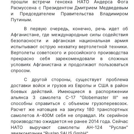
прошли встречи генсека НАТО Андерса Фога
Расмуссена с Президентом Дмитрием Медведевым
и Председателем Правительства Владимиром
Путиным.
В первую очередь, конечно, речь идет об
Афганистане, где международные силы содействия
безопасности и афганская национальная армия
испытывают острую нехватку вертолетной техники.
Вертолеты советского и российского производства
прекрасно себя зарекомендовали в сложных
условиях Афганистана и продолжают пользоваться
спросом.
С другой стороны, существует проблема
доставки войск и грузов из Европы и США в район
боевых действий. Имеющиеся в распоряжении
альянса 3 самолета С-17 "Globеmaster III" не
способны справиться с объемом грузоперевозок.
Расчет же натовцев на закупку 180 транспортных
самолетов А-400М себя не оправдал. Их серийное
производство ожидается не ранее 2014 года. Сейчас
НАТО выручают самолеты АН-124 "Руслан"
авиакомпании "Ruslan SALIS GmbH".