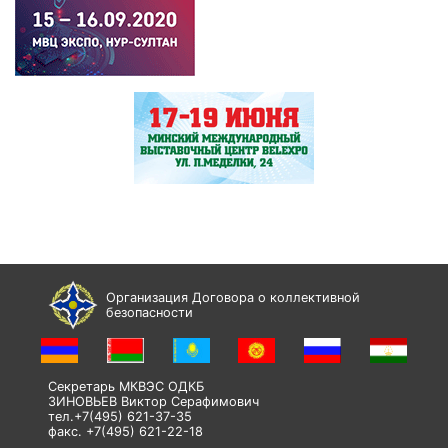
Организация Договора о коллективной
безопасности
Секретарь МКВЭС ОДКБ
ЗИНОВЬЕВ Виктор Серафимович
тел.+7(495) 621-37-35
факс. +7(495) 621-22-18