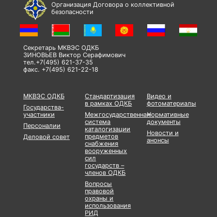
Организация Договора о коллективной
безопасности
Секретарь МКВЭС ОДКБ
ЗИНОВЬЕВ Виктор Серафимович
тел.+7(495) 621-37-35
факс. +7(495) 621-22-18
МКВЭС ОДКБ
Стандартизация
Видео и
в рамках ОДКБ
фотоматериалы
Государства-
участники
Межгосударственная
Нормативные
система
документы
Персоналии
каталогизации
Новости и
предметов
Деловой совет
анонсы
снабжения
вооруженных
сил
государств –
членов ОДКБ
Вопросы
правовой
охраны и
использования
РИД