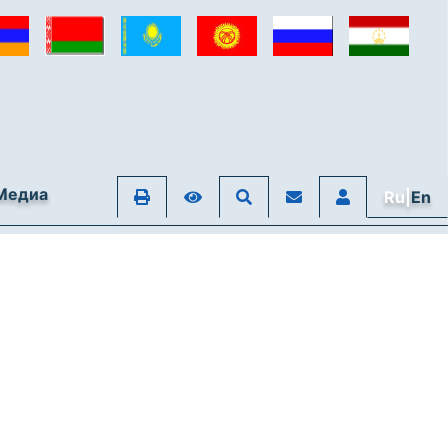
Медиа
Ru|
En