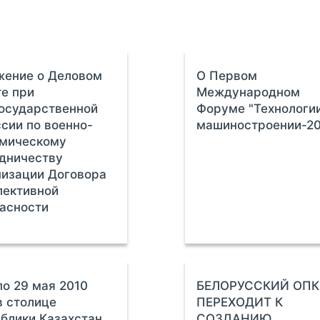
жение о Деловом
О Первом
е при
Международном
осударственной
Форуме "Технологи
сии по военно-
машиностроении-20
омическому
дничеству
изации Договора
лективной
асности
по 29 мая 2010
БЕЛОРУССКИЙ ОПК
в столице
ПЕРЕХОДИТ К
блики Казахстан
СОЗДАНИЮ