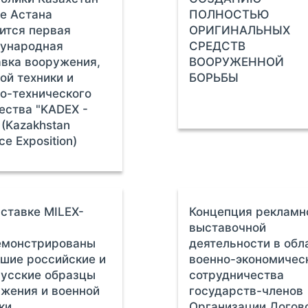
е Астана
ПОЛНОСТЬЮ
ится первая
ОРИГИНАЛЬНЫХ
ународная
СРЕДСТВ
вка вооружения,
ВООРУЖЕННОЙ
ой техники и
БОРЬБЫ
о-технического
ства "KADEX -
 (Kazakhstan
ce Exposition)
ставке MILEX-
Концепция рекламн
выставочной
емонстрированы
деятельности в обл
шие российские и
военно-экономичес
усские образцы
сотрудничества
жения и военной
государств-членов
ки
Организации Догов