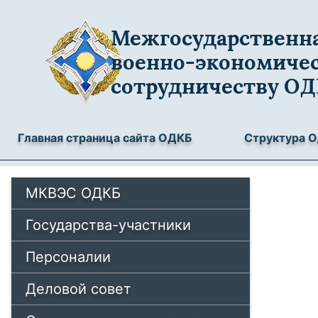
Межгосударственна
военно-экономиче
сотрудничеству О
Главная страница сайта ОДКБ
Структура 
МКВЭС ОДКБ
Государства-участники
Персоналии
Деловой совет