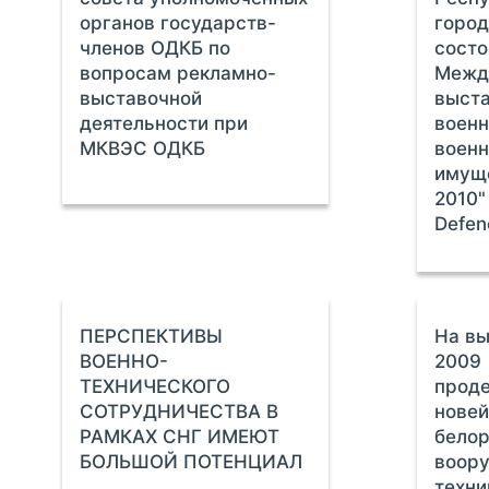
органов государств-
город
членов ОДКБ по
состо
вопросам рекламно-
Межд
выставочной
выста
деятельности при
военн
МКВЭС ОДКБ
военн
имуще
2010"
Defen
ПЕРСПЕКТИВЫ
На вы
ВОЕННО-
2009
ТЕХНИЧЕСКОГО
прод
СОТРУДНИЧЕСТВА В
новей
РАМКАХ СНГ ИМЕЮТ
белор
БОЛЬШОЙ ПОТЕНЦИАЛ
воору
техни