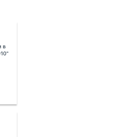
и в
10"