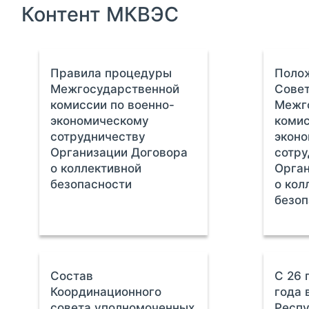
Контент МКВЭС
Правила процедуры
Поло
Межгосударственной
Совет
комиссии по военно-
Межг
экономическому
комис
сотрудничеству
экон
Организации Договора
сотру
о коллективной
Орган
безопасности
о кол
безоп
Состав
С 26 
Координационного
года 
совета уполномоченных
Респу