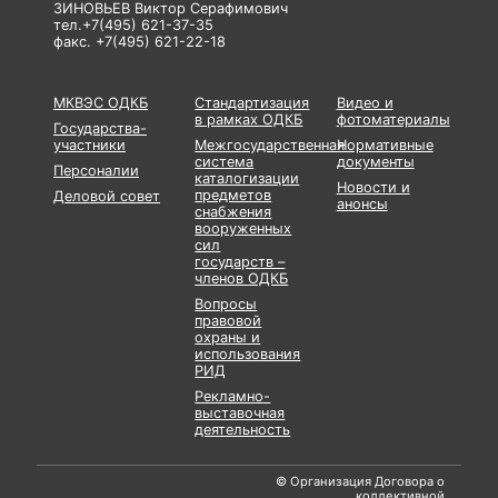
ЗИНОВЬЕВ Виктор Серафимович
тел.+7(495) 621-37-35
факс. +7(495) 621-22-18
МКВЭС ОДКБ
Стандартизация
Видео и
в рамках ОДКБ
фотоматериалы
Государства-
участники
Межгосударственная
Нормативные
система
документы
Персоналии
каталогизации
Новости и
предметов
Деловой совет
анонсы
снабжения
вооруженных
сил
государств –
членов ОДКБ
Вопросы
правовой
охраны и
использования
РИД
Рекламно-
выставочная
деятельность
© Организация Договора о
коллективной