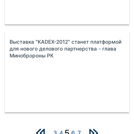
Выставка "KADEX-2012" станет платформой
для нового делового партнерства - глава
Минобророны РК
5
3
4
6
7