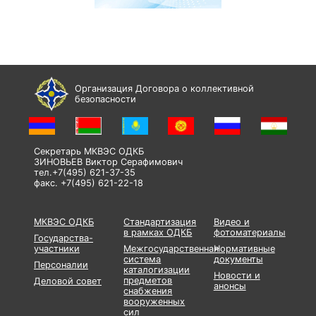
Организация Договора о коллективной
безопасности
Секретарь МКВЭС ОДКБ
ЗИНОВЬЕВ Виктор Серафимович
тел.+7(495) 621-37-35
факс. +7(495) 621-22-18
МКВЭС ОДКБ
Стандартизация
Видео и
в рамках ОДКБ
фотоматериалы
Государства-
участники
Межгосударственная
Нормативные
система
документы
Персоналии
каталогизации
Новости и
предметов
Деловой совет
анонсы
снабжения
вооруженных
сил