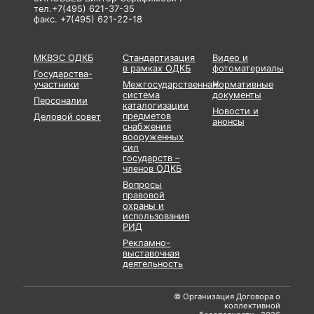
тел.+7(495) 621-37-35
факс. +7(495) 621-22-18
МКВЭС ОДКБ
Стандартизация
Видео и
в рамках ОДКБ
фотоматериалы
Государства-
участники
Межгосударственная
Нормативные
система
документы
Персоналии
каталогизации
Новости и
предметов
Деловой совет
анонсы
снабжения
вооруженных
сил
государств –
членов ОДКБ
Вопросы
правовой
охраны и
использования
РИД
Рекламно-
выставочная
деятельность
© Организация Договора о
коллективной