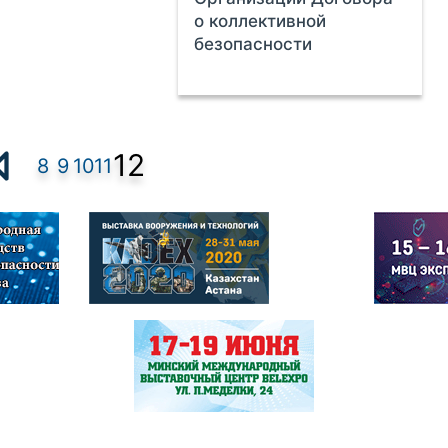
о коллективной
безопасности
12
8
9
10
11