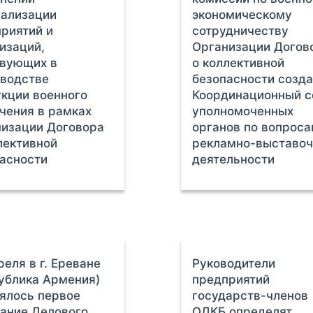
иализации
экономическому
риятий и
сотрудничеству
изаций,
Организации Догов
твующих в
о коллективной
водстве
безопасности созд
кции военного
Координационный с
чения в рамках
уполномоченных
изации Договора
органов по вопрос
лективной
рекламно-выставоч
асности
деятельности
реля в г. Ереване
Руководители
ублика Армения)
предприятий
ялось первое
государств-членов
ание Делового
ОДКБ определят