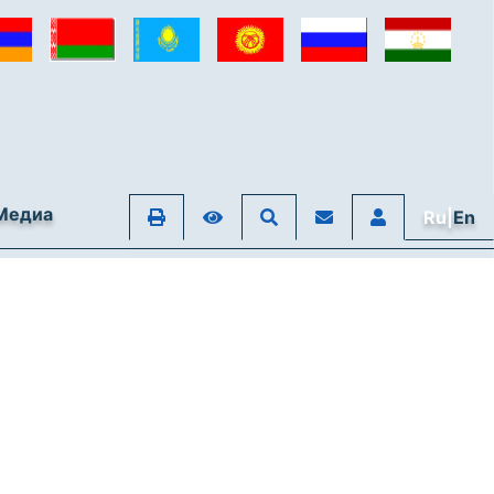
Медиа
Ru|
En