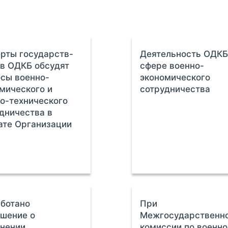
рты государств-
Деятельность ОДКБ
в ОДКБ обсудят
сфере военно-
сы военно-
экономического
мического и
сотрудничества
о-технического
дничества в
ате Организации
ботано
При
шение о
Межгосударственн
нении
комиссии по военно