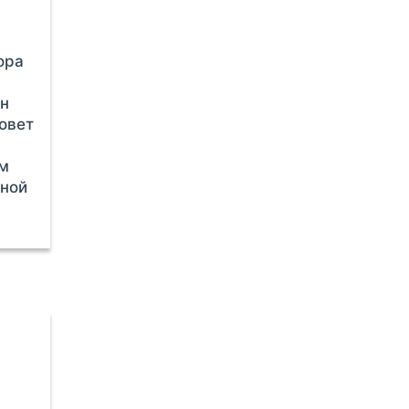
ора
ан
овет
ам
ной