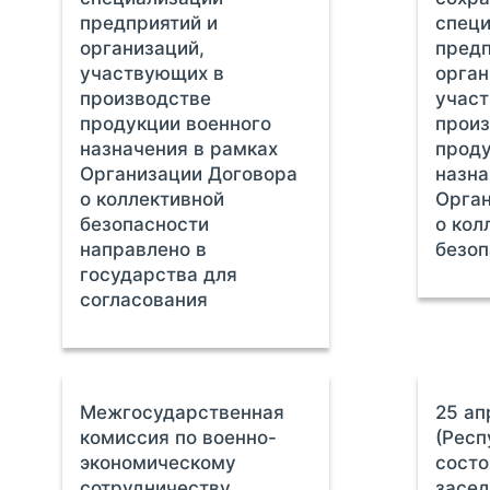
предприятий и
спец
организаций,
предп
участвующих в
орган
производстве
учас
продукции военного
произ
назначения в рамках
проду
Организации Договора
назна
о коллективной
Орган
безопасности
о кол
направлено в
безоп
государства для
согласования
Межгосударственная
25 ап
комиссия по военно-
(Респ
экономическому
состо
сотрудничеству
засед