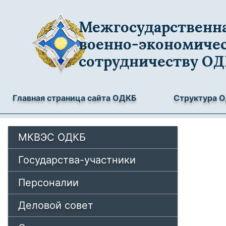
Межгосударственна
военно-экономиче
сотрудничеству О
Главная страница сайта ОДКБ
Структура 
МКВЭС ОДКБ
Государства-участники
Персоналии
Деловой совет