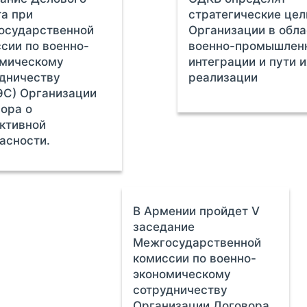
а при
стратегические цел
осударственной
Организации в обла
сии по военно-
военно-промышлен
омическому
интеграции и пути и
дничеству
реализации
ЭС) Организации
ора о
ктивной
асности.
В Армении пройдет V
заседание
Межгосударственной
комиссии по военно-
экономическому
сотрудничеству
Организации Договора