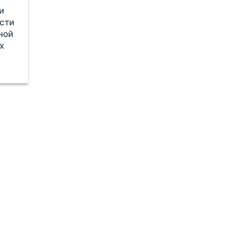
и
сти
ной
х