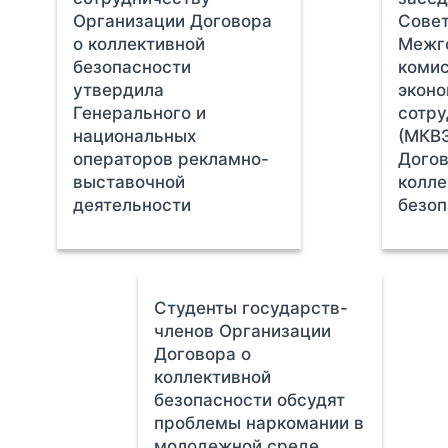
Организации Договора
Совет
о коллективной
Межг
безопасности
комис
утвердила
экон
Генерального и
сотру
национальных
(МКВ
операторов рекламно-
Догов
выставочной
колле
деятельности
безоп
Студенты государств-
членов Организации
Договора о
коллективной
безопасности обсудят
проблемы наркомании в
молодежной среде