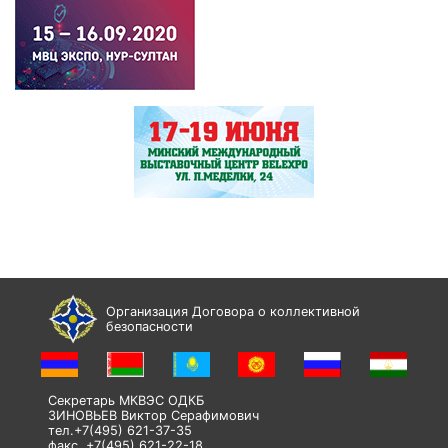
Организация Договора о коллективной
безопасности
Секретарь МКВЭС ОДКБ
ЗИНОВЬЕВ Виктор Серафимович
тел.+7(495) 621-37-35
факс. +7(495) 621-22-18