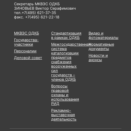
Секретарь МКВЭС ОДКБ
ЗИНОВЬЕВ Виктор Серафимович
тел.+7(495) 621-37-35
факс. +7(495) 621-22-18
МКВЭС ОДКБ
Стандартизация
Видео и
в рамках ОДКБ
фотоматериалы
Государства-
участники
Межгосударственная
Нормативные
система
документы
Персоналии
каталогизации
Новости и
предметов
Деловой совет
анонсы
снабжения
вооруженных
сил
государств –
членов ОДКБ
Вопросы
правовой
охраны и
использования
РИД
Рекламно-
выставочная
деятельность