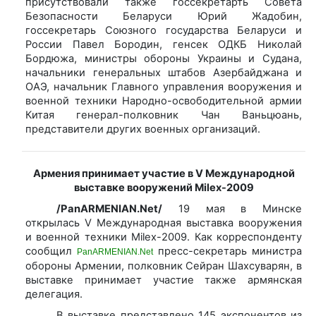
присутствовали также госсекретарть Совета
Безопасности Беларуси Юрий Жадобин,
госсекретарь Союзного государства Беларуси и
России Павел Бородин, генсек ОДКБ Николай
Бордюжа, министры обороны Украины и Судана,
начальники генеральных штабов Азербайджана и
ОАЭ, начальник Главного управления вооружения и
военной техники Народно-освободительной армии
Китая генерал-полковник Чан Ваньцюань,
представители других военных организаций.
Армения принимает участие в V Международной
выставке вооружений Milex-2009
/PanARMENIAN.Net/
19 мая в Минске
открылась V Международная выставка вооружения
и военной техники Milex-2009. Как корреспонденту
сообщил
пресс-секретарь министра
PanARMENIAN.Net
обороны Армении, полковник Сейран Шахсуварян, в
выставке принимает участие также армянская
делегация.
В выставке представлено 145 экспонентов из