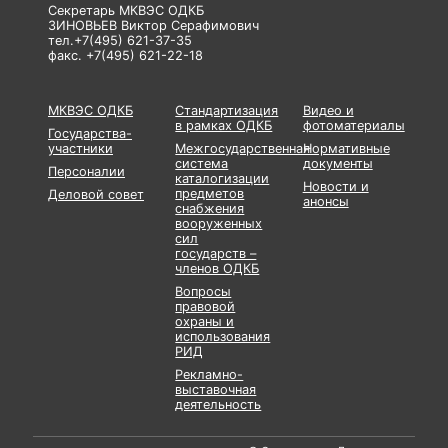
Секретарь МКВЭС ОДКБ
ЗИНОВЬЕВ Виктор Серафимович
тел.+7(495) 621-37-35
факс. +7(495) 621-22-18
МКВЭС ОДКБ
Стандартизация
Видео и
в рамках ОДКБ
фотоматериалы
Государства-
участники
Межгосударственная
Нормативные
система
документы
Персоналии
каталогизации
Новости и
предметов
Деловой совет
анонсы
снабжения
вооруженных
сил
государств –
членов ОДКБ
Вопросы
правовой
охраны и
использования
РИД
Рекламно-
выставочная
деятельность