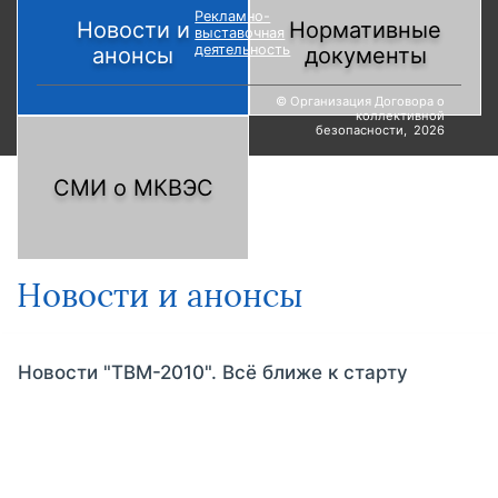
Рекламно-
Новости и
Нормативные
выставочная
деятельность
анонсы
документы
© Организация Договора о
коллективной
безопасности, 2026
СМИ о МКВЭС
Новости и анонсы
Новости "ТВМ-2010". Всё ближе к старту