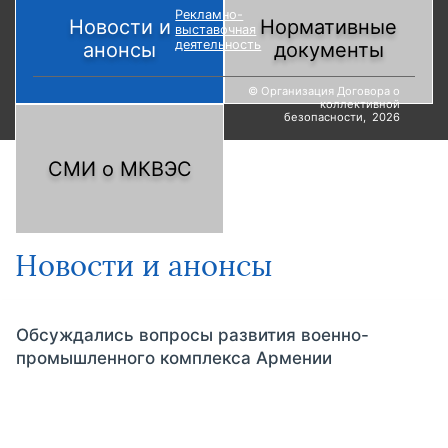
Рекламно-
Новости и
Нормативные
выставочная
деятельность
анонсы
документы
© Организация Договора о
коллективной
безопасности, 2026
СМИ о МКВЭС
Новости и анонсы
Обсуждались вопросы развития военно-
промышленного комплекса Армении