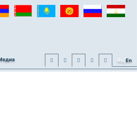
Медиа
Ru|
En