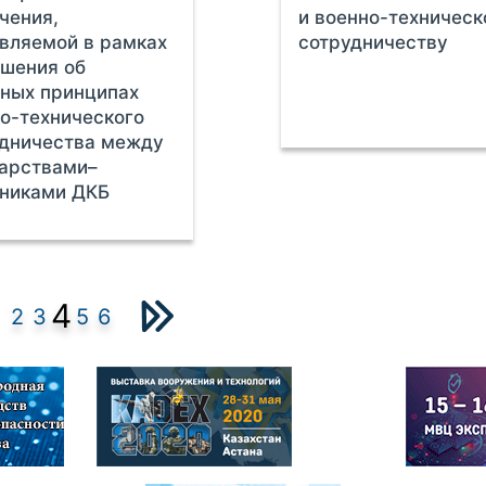
чения,
и военно-техничес
вляемой в рамках
сотрудничеству
шения об
ных принципах
о-технического
удничества между
арствами–
тниками ДКБ
4
2
3
5
6