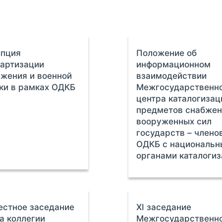
епция
Положение об
артизации
информационном
жения и военной
взаимодействии
ки в рамках ОДКБ
Межгосударственн
центра каталогизац
предметов снабжен
вооруженных сил
государств – члено
ОДКБ с националь
органами каталоги
стное заседание
ХI заседание
а коллегии
Межгосударственн