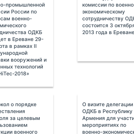
но-промышленной
комиссии по военно
сии России по
экономическому
сам военно-
сотрудничеству ОД
мического
состоится 3 октябр
удничества ОДКБ
2013 года в Ереван
ет в Ереване 29-
рта в рамках II
ународной
вки вооружений и
нных технологий
iTec-2018»
кол о порядке
О визите делегации
ествления
ОДКБ в Республику
оля за целевым
Армения для участи
льзованием
мероприятиях по
кции военного
военно-экономичес