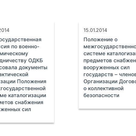
2014
15.01.2014
осударственная
Положение о
сия по военно-
межгосударственн
омическому
системе каталогиз
удничеству ОДКБ
предметов снабжен
совала документы
вооруженных сил
актической
государств – члено
изации Положения
Организации Догов
государственной
о коллективной
ме каталогизации
безопасности
метов снабжения
уженных сил