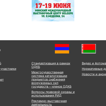
и
Б
Стандартизация в рамках
Видео и фотом
ОДКБ
-участники
Нормативные д
Межгосударственная
Новости и анон
система каталогизации
предметов снабжения
вет
вооруженных сил
государств – членов ОДКБ
Вопросы правовой охраны и
использования РИД
Рекламно-выставочная
деятельность