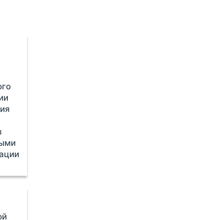
ого
ии
ия
в
ными
зации
ой