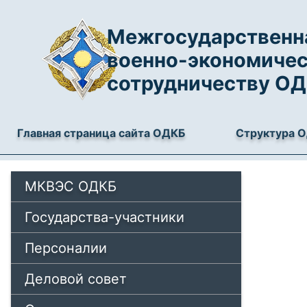
Межгосударственна
военно-экономиче
сотрудничеству О
Главная страница сайта ОДКБ
Структура 
МКВЭС ОДКБ
Государства-участники
Персоналии
Деловой совет