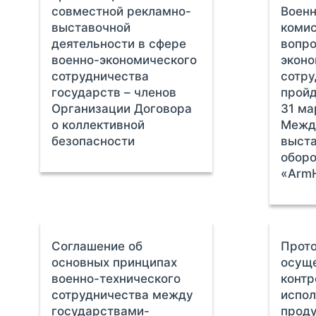
совместной рекламно-
Воен
выставочной
комис
деятельности в сфере
вопро
военно-экономического
эконо
сотрудничества
сотр
государств – членов
пройд
Организации Договора
31 ма
о коллективной
Межд
безопасности
выста
оборо
«ArmH
Соглашение об
Прото
основных принципах
осущ
военно-технического
контр
сотрудничества между
испо
государствами-
проду