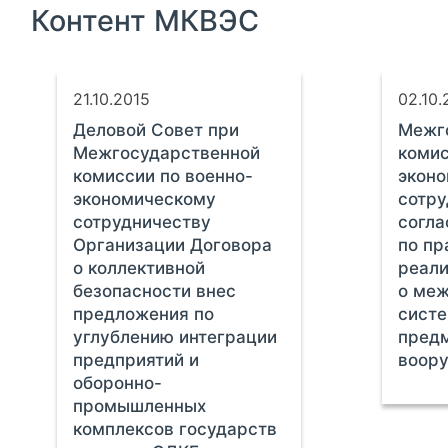
Контент МКВЭС
21.10.2015
02.10.
Деловой Совет при
Межг
Межгосударственной
комис
комиссии по военно-
экон
экономическому
сотр
сотрудничеству
согла
Организации Договора
по пр
о коллективной
реал
безопасности внес
о меж
предложения по
систе
углублению интеграции
пред
предприятий и
воор
оборонно-
промышленных
комплексов государств