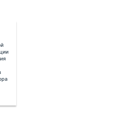
ой
ации
ия
в
ора