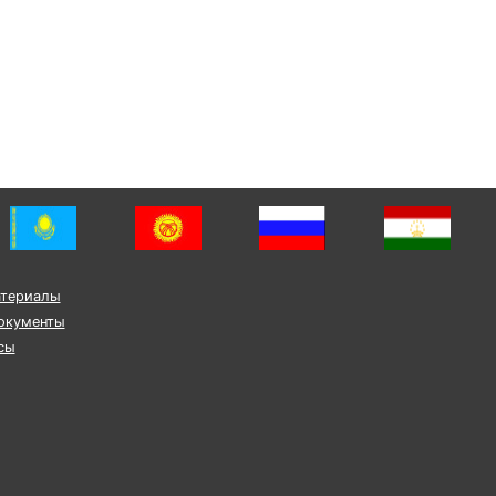
атериалы
окументы
сы