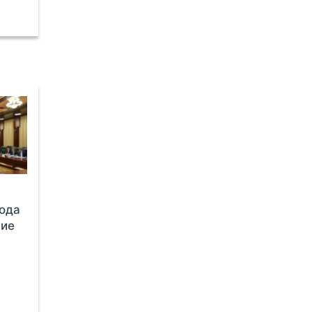
года
ние
и