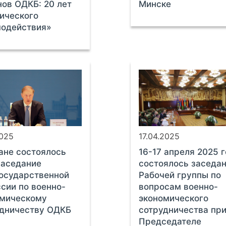
нов ОДКБ: 20 лет
Минске
ического
модействия»
2025
17.04.2025
ане состоялось
16-17 апреля 2025 
 заседание
состоялось заседа
осударственной
Рабочей группы по
сии по военно-
вопросам военно-
омическому
экономического
удничеству ОДКБ
сотрудничества пр
Председателе