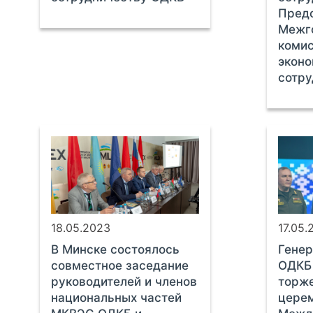
Пред
Межг
комис
экон
сотр
18.05.2023
17.05.
В Минске состоялось
Генер
совместное заседание
ОДКБ 
руководителей и членов
торж
национальных частей
церем