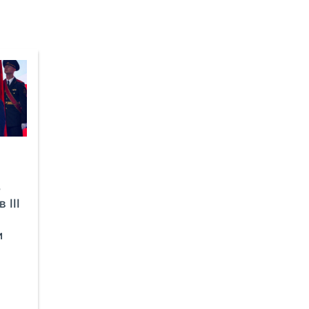
Б
 III
и