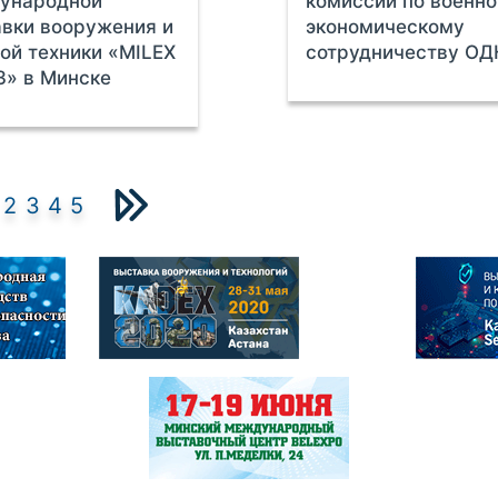
ународной
комиссии по военно
вки вооружения и
экономическому
ой техники «MILEX
сотрудничеству ОД
3» в Минске
2
3
4
5