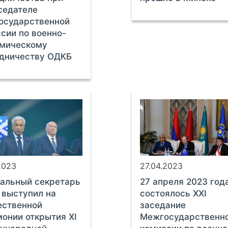
седателе
осударственной
сии по военно-
омическому
удничеству ОДКБ
2023
27.04.2023
альный секретарь
27 апреля 2023 год
выступил на
состоялось XXI
ественной
заседание
онии открытия XI
Межгосударственн