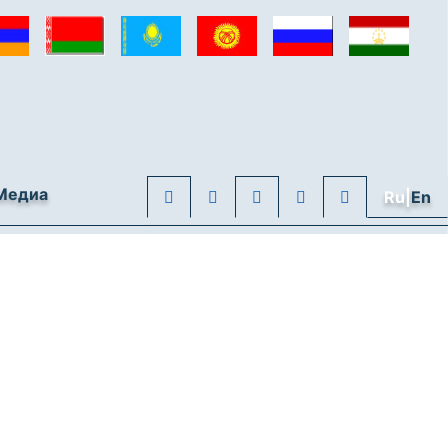
Медиа
Ru|
En