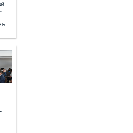
ой
-
КБ
-