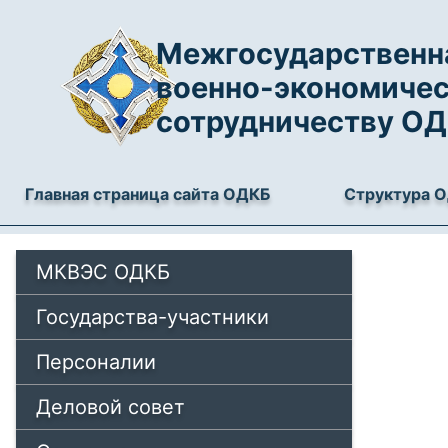
Межгосударственна
военно-экономиче
сотрудничеству О
Главная страница сайта ОДКБ
Структура 
МКВЭС ОДКБ
Государства-участники
Персоналии
Деловой совет