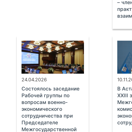
– чле
практ
взаи
24.04.2026
10.11.
Состоялось заседание
В Аст
Рабочей группы по
XXIII
вопросам военно-
Межг
экономического
комис
сотрудничества при
экон
Председателе
сотр
Межгосударственной