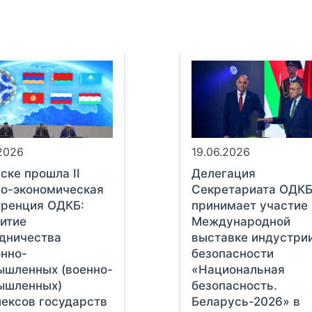
.2026
19.06.2026
ске прошла II
Делегация
о-экономическая
Секретариата ОДК
еренция ОДКБ:
принимает участие в
итие
Международной
дничества
выставке индустри
нно-
безопасности
ышленных (военно-
«Национальная
ышленных)
безопасность.
ексов государств
Беларусь-2026» в