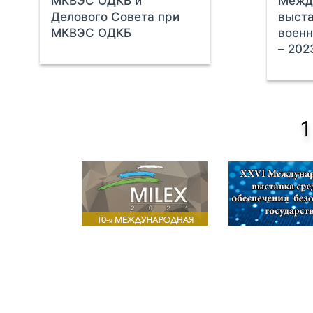
МКВЭС ОДКБ и
Межд
Делового Совета при
выста
МКВЭС ОДКБ
военн
– 202
1