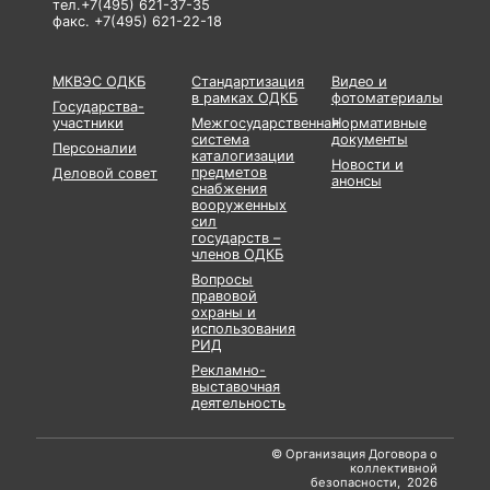
тел.+7(495) 621-37-35
факс. +7(495) 621-22-18
МКВЭС ОДКБ
Стандартизация
Видео и
в рамках ОДКБ
фотоматериалы
Государства-
участники
Межгосударственная
Нормативные
система
документы
Персоналии
каталогизации
Новости и
предметов
Деловой совет
анонсы
снабжения
вооруженных
сил
государств –
членов ОДКБ
Вопросы
правовой
охраны и
использования
РИД
Рекламно-
выставочная
деятельность
© Организация Договора о
коллективной
безопасности, 2026