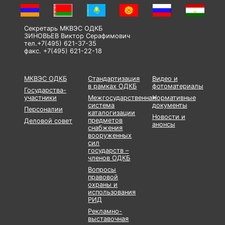
Секретарь МКВЭС ОДКБ
ЗИНОВЬЕВ Виктор Серафимович
тел.+7(495) 621-37-35
факс. +7(495) 621-22-18
МКВЭС ОДКБ
Стандартизация
Видео и
в рамках ОДКБ
фотоматериалы
Государства-
участники
Межгосударственная
Нормативные
система
документы
Персоналии
каталогизации
Новости и
предметов
Деловой совет
анонсы
снабжения
вооруженных
сил
государств –
членов ОДКБ
Вопросы
правовой
охраны и
использования
РИД
Рекламно-
выставочная